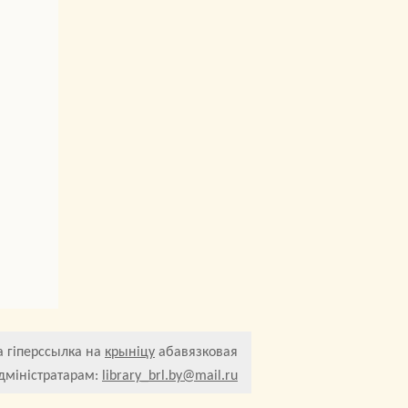
 гіперссылка на
крыніцу
абавязковая
дміністратарам:
library_brl.by@mail.ru