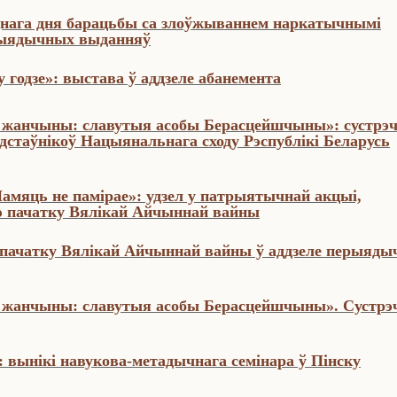
нага дня барацьбы са злоўжываннем наркатычнымі
ерыядычных выданняў
у годзе»: выстава ў аддзеле абанемента
з жанчыны: славутыя асобы Берасцейшчыны»: сустрэч
стаўнікоў Нацыянальнага сходу Рэспублікі Беларусь
Памяць не памірае»: удзел у патрыятычнай акцыі,
ю пачатку Вялікай Айчыннай вайны
я пачатку Вялікай Айчыннай вайны ў аддзеле перыяд
з жанчыны: славутыя асобы Берасцейшчыны». Сустрэч
 вынікі навукова-метадычнага семінара ў Пінску