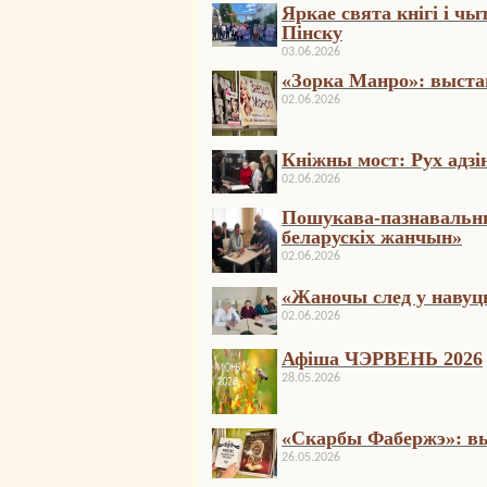
Яркае свята кнігі і чы
Пінску
03.06.2026
«Зорка Манро»: выстав
02.06.2026
Кніжны мост: Рух адзі
02.06.2026
Пошукава-пазнавальны
беларускіх жанчын»
02.06.2026
«Жаночы след у навуцы
02.06.2026
Афіша ЧЭРВЕНЬ 2026
28.05.2026
«Скарбы Фабержэ»: вы
26.05.2026