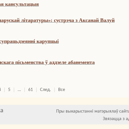
я кансультацыя
арускай літаратуры»: сустрэча з Аксанай Валуй
 супрацьдзеянні карупцыі
скага пісьменства ў аддзеле абанемента
4
5
...
61
След.
Все
ка
Пры выкарыстанні матэрыялаў сайта
Звязацца з а