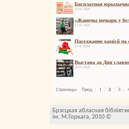
Бясплатная юрыдычна
25.05.2026
«Жаночы почырк у бел
21.05.2026
Паседжанне камісіі па
21.05.2026
Выстава да Дня славян
20.05.2026
Страницы:
Пред.
1
2
3
Брэсцкая абласная бібліятэ
ім. М.Горкага, 2010 ©