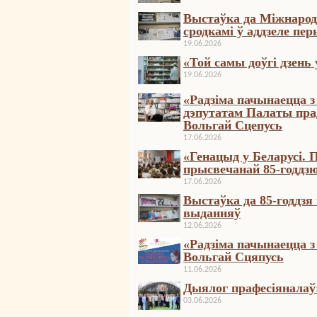
Выстаўка да Міжнарод
сродкамі ў аддзеле п
19.06.2026
«Той самы доўгі дзень 
19.06.2026
«Радзіма пачынаецца 
дэпутатам Палаты прад
Вольгай Сцепусь
17.06.2026
«Генацыд у Беларусі. 
прысвечанай 85-годдз
17.06.2026
Выстаўка да 85-годдз
выданняў
12.06.2026
«Радзіма пачынаецца 
Вольгай Сцяпусь
11.06.2026
Дыялог прафесіяналаў:
03.06.2026