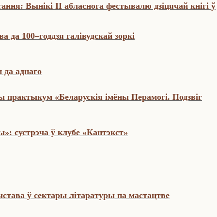
тання: Вынікі II абласнога фестывалю дзіцячай кнігі ў
а да 100–годдзя галівудскай зоркі
н да аднаго
 практыкум «Беларускія імёны Перамогі. Подзвіг
»: сустрэча ў клубе «Кантэкст»
става ў сектары літаратуры па мастацтве