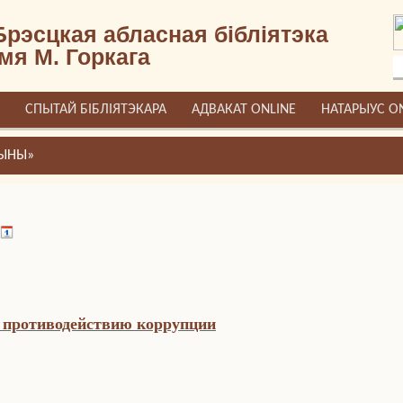
Брэсцкая абласная бібліятэка
імя М. Горкага
СПЫТАЙ БІБЛІЯТЭКАРА
АДВАКАТ ONLINE
НАТАРЫУС O
ЧЫНЫ»
о противодействию коррупции