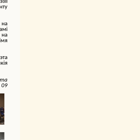
зіі
нту
 на
амі
 на
імя
эта
кія
нта
 09