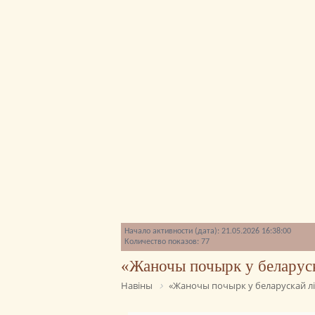
Начало активности (дата): 21.05.2026 16:38:00
Количество показов: 77
«Жаночы почырк у беларуск
Навіны
«Жаночы почырк у беларускай літ