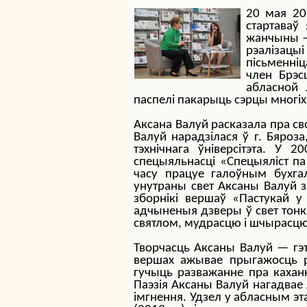
20 мая 20
стартаваў
жанчыны —
рэалізацы
пісьменніц
член Брэс
абласной 
паспелі пакарыць сэрцы многіх
Аксана Валуй расказала пра св
Валуй нарадзілася ў г. Бяроз
тэхнічнага ўніверсітэта. 
спецыяльнасці «Спецыяліст па
часу працуе галоўным бухга
унутраны свет Аксаны Валуй з
зборнікі вершаў «Пастукай у
адчыненыя дзверы ў свет тон
святлом, мудрасцю і шчырасцю
Творчасць Аксаны Валуй — гэт
вершах ажывае прыгажосць р
гучыць разважанне пра кахан
Паэзія Аксаны Валуй нагадвае
імгнення. Удзел у абласным э