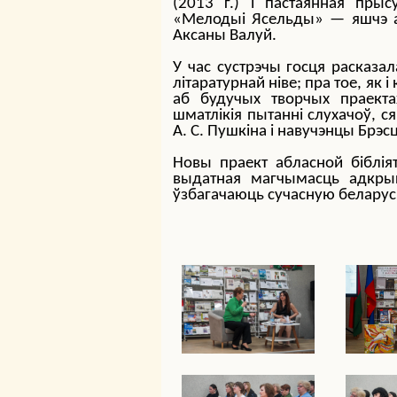
(2013 г.) і пастаянная прыс
«Мелодыі Ясельды» — яшчэ ад
Аксаны Валуй.
У час сустрэчы госця расказал
літаратурнай ніве; пра тое, як
аб будучых творчых праекта
шматлікія пытанні слухачоў, ся
А. С. Пушкіна і навучэнцы Брэс
Новы праект абласной біблія
выдатная магчымасць адкрыц
ўзбагачаюць сучасную беларус