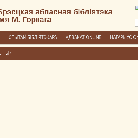
Брэсцкая абласная бібліятэка
імя М. Горкага
СПЫТАЙ БІБЛІЯТЭКАРА
АДВАКАТ ONLINE
НАТАРЫУС O
ЧЫНЫ»