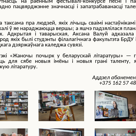
утнасць на раённым фестывалі-конкурсе песні і паэ
но пацвярджэнне значнасці і запатрабаванасці тале
а таксама пра людзей, якіх лічыць сваімі настаўнікамі
 і калі ў яе нараджаюцца вершы; а яшчэ падзялілася план
х. Адкрытая і таварыская, Аксана Валуй адказала
род якіх былі студэнты філалагічнага факультэта БрДУ 
цкага дзяржаўнага каледжа сувязі.
тэкі «Жаночы почырк у беларускай літаратуры» — г
ь для сябе новыя імёны і новыя грані таленту, я
кую літаратуру.
Аддзел абанеме
+375 162 57 48