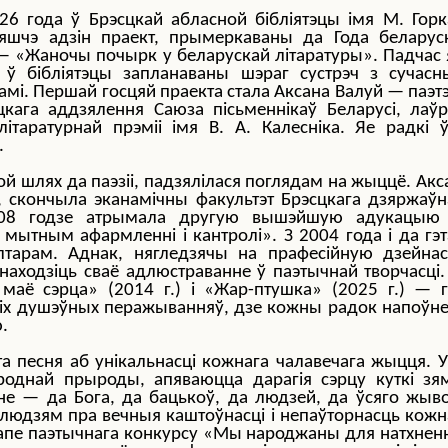
26 года ў Брэсцкай абласной бібліятэцы імя М. Горк
 яшчэ адзін праект, прымеркаваны да Года беларус
 «Жаночы почырк у беларускай літаратуры». Падчас 
і ў бібліятэцы запланаваны шэраг сустрэч з сучасн
амі. Першай госцяй праекта стала Аксана Валуй — паэтэ
цкага аддзялення Саюза пісьменнікаў Беларусі, лаўр
літаратурнай прэміі імя В. А. Калесніка. Яе радкі 
.
ой шлях да паэзіі, падзялілася поглядам на жыццё. Акс
а, скончыла эканамічны факультэт Брэсцкага дзяржаўн
У 2008 годзе атрымала другую вышэйшую адукацыю
 мытным афармленні і кантролі». З 2004 года і да гэт
лтарам. Аднак, нягледзячы на прафесійную дзейнас
находзіць сваё адлюстраванне ў паэтычнай творчасці.
 маё сэрца» (2014 г.) і «Жар-птушка» (2025 г.) — г
кіх душэўных перажыванняў, дзе кожны радок напоўн
.
а песня аб унікальнасці кожнага чалавечага жыцця. У
однай прыроды, апяваюцца дарагія сэрцу куткі зям
не — да Бога, да бацькоў, да людзей, да ўсяго жыво
 людзям пра вечныя каштоўнасці і непаўторнасць кожн
тапе паэтычнага конкурсу «Мы народжаны для натхнен