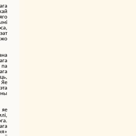
ага
кай
яго
ымі
са,
эат
ўжо
ана
ага
 па
ага
ць,
 Яе
эта
ены
 яе
лі,
га.
ага
ня»