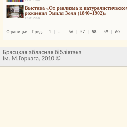
19.03.2020
Выстава «От реализма к натуралистическом
рождения Эмиля Золя (1840–1902)»
12.03.2020
Страницы:
Пред.
1
...
56
57
58
59
60
Брэсцкая абласная бібліятэка
ім. М.Горкага, 2010 ©