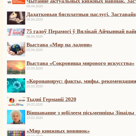
Чытанне актуальных кніжных навінак. Зас
06.04.2020
Дадатковыя бясплатныя паслугі. Заставайц
06.04.2020
75 гадоў Перамогі ў Вялікай Айчыннай вай
06.04.2020
Выстава «Мир на ладони»
02.04.2020
Выстава «Сокровища мирового искусства»
31.03.2020
«Коронавирус: факты, мифы, рекомендаци
31.03.2020
Тыдні Германіі 2020
24.03.2020
Віншаванне з юбілеем пісьменніцы Зінаіды
23.03.2020
«Мир книжных новинок»