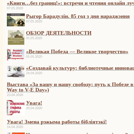
«Книги…без границ!»: встречи и чтения онлайн лу
07.05.2020
Рыгор Барадулін. 85 год з дня нараджэння
07.05.2020
ОБЗОР ДЕЯТЕЛЬНОСТИ
05.05.2020
«Великая Победа — Великое творчество»
05.05.2020
«Создавай культуру: библиотечные иннова
24.04.2020
Выстава «За вашу и нашу свободу: путь к Победе в
Way to V-E Day»)
23.04.2020
Увага!
20.04.2020
Увага! Змена рэжыма работы бібліятэкі!
14.04.2020