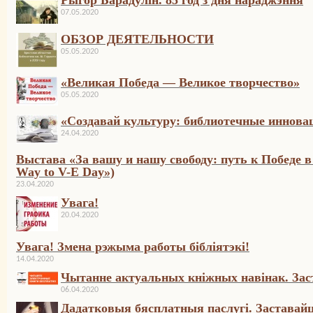
Рыгор Барадулін. 85 год з дня нараджэння
07.05.2020
ОБЗОР ДЕЯТЕЛЬНОСТИ
05.05.2020
«Великая Победа — Великое творчество»
05.05.2020
«Создавай культуру: библиотечные иннова
24.04.2020
Выстава «За вашу и нашу свободу: путь к Победе в
Way to V-E Day»)
23.04.2020
Увага!
20.04.2020
Увага! Змена рэжыма работы бібліятэкі!
14.04.2020
Чытанне актуальных кніжных навінак. Зас
06.04.2020
Дадатковыя бясплатныя паслугі. Заставайц