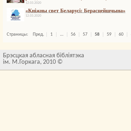
12.03.2020
«Кніжны свет Беларусі: Берасцейшчына»
12.03.2020
Страницы:
Пред.
1
...
56
57
58
59
60
Брэсцкая абласная бібліятэка
ім. М.Горкага, 2010 ©