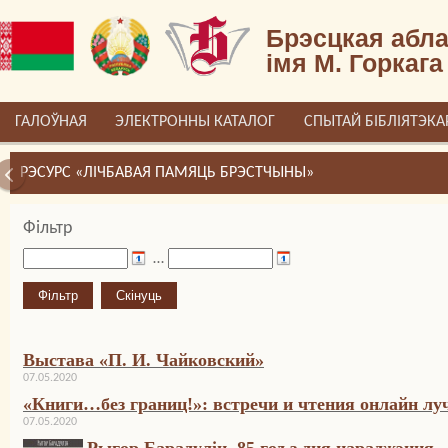
Брэсцкая абла
імя М. Горкага
ГАЛОЎНАЯ
ЭЛЕКТРОННЫ КАТАЛОГ
СПЫТАЙ БІБЛІЯТЭКА
РЭСУРС «ЛІЧБАВАЯ ПАМЯЦЬ БРЭСТЧЫНЫ»
Фільтр
…
Выстава «П. И. Чайковский»
07.05.2020
«Книги…без границ!»: встречи и чтения онлайн лу
07.05.2020