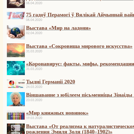
06.04.2020
75 гадоў Перамогі ў Вялікай Айчыннай вай
06.04.2020
Выстава «Мир на ладони»
02.04.2020
Выстава «Сокровища мирового искусства»
31.03.2020
«Коронавирус: факты, мифы, рекомендаци
31.03.2020
Тыдні Германіі 2020
24.03.2020
Віншаванне з юбілеем пісьменніцы Зінаіды
23.03.2020
«Мир книжных новинок»
19.03.2020
Выстава «От реализма к натуралистическом
рождения Эмиля Золя (1840–1902)»