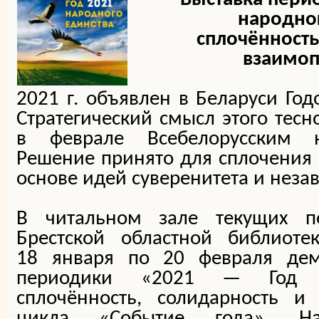
народног
сплочённость
взаимо
2021 г. объявлен в Беларуси Год
Стратегический смысл этого тесн
в феврале Всебелорусским 
Решение принято для сплочения 
основе идей суверенитета и неза
В читальном зале текущих п
Брестской областной библиоте
18 января по 20 февраля демо
периодики «2021 — Год на
сплочённость, солидарность и
цикла «Событие года». На