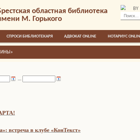
BY
Брестская областная библиотека
имени М. Горького
СПРОСИ БИБЛИОТЕКАРЯ
АДВОКАТ ONLINE
НОТАРИУС ONLIN
ЧИНЫ»
…
АРТА!
а»: встреча в клубе «КонТекст»