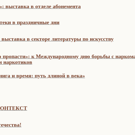
: выставка в отделе абонемента
теки в праздничные дни
 выставка в секторе литературы по искусству
 пропасти»: к Международному дню борьбы с нарком
м наркотиков
ига и время: путь длиной в века»
КОНТЕКСТ
ечества!