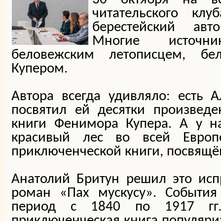
читательского клу
берестейский авт
Многие источн
беловежским летописцем, бе
Купером.
Автора всегда удивляло: есть
посвятил ей десятки произвед
книги Фенимора Купера. А у 
красивый лес во всей Евро
приключенческой книги, посвящё
Анатолий Бритун решил это исп
роман «Пах мускусу». События
период с 1840 по 1917 гг.
приключенческая книга популяри