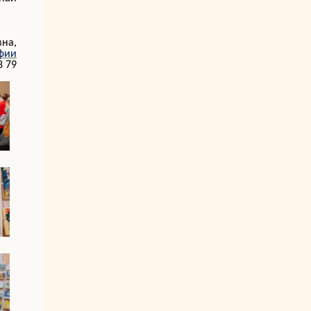
вна,
афии
8 79