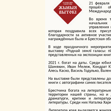
21 февраля 
прошёл о
Международ
Во время т
начальник 
управления 
которая поздравила всех прис
благодарности за активное участ
награждённых была и Брестская обл
В ходе праздничного мероприяти
выставку «Роднай зямлі галасы: п
представленных на экспозиции книг
2021 г. богат на даты. Среди юбил
Шамякин, Иван Мележ, Кондрат Кр
Алесь Каско, Василь Годулько, Вале
На выставке были представлены до
книги с автографами самих писател
Брестчина богата на литературные
территории нашей страны, но и 
драматурги, критики и литерату
литературы. Среди них Наталка Хар
Литература края выделяется жанро