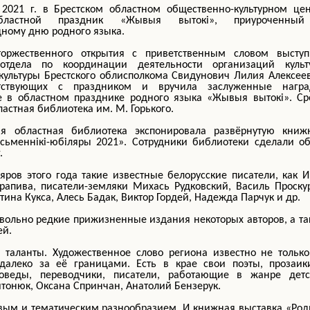
2021 г. в Брестском областном общественно-культурном цен
бластной праздник «Жывыя вытокі», приуроченны
ному дню родного языка.
оржественного открытия с приветственным словом выступ
отдела по координации деятельности организаций культ
культуры Брестского облисполкома Свидунович Лилия Алексее
утствующих с праздником и вручила заслуженные награ
ие в областном празднике родного языка «Жывыя вытокі». С
астная библиотека им. М. Горького.
я областная библиотека экспонировала развёрнутую книж
ісьменнікі-юбіляры 2021». Сотрудники библиотеки сделали о
.
яров этого года такие известные белорусские писатели, как 
апива, писатели-земляки Михась Рудковский, Василь Проску
нтина Кукса, Алесь Бадак, Виктор Гордей, Надежда Парчук и др.
вольно редкие прижизненные издания некоторых авторов, а т
ей.
 таланты. Художественное слово региона известно не тольк
далеко за её границами. Есть в крае свои поэты, прозаик
роведы, переводчики, писатели, работающие в жанре детс
итонюк, Оксана Спринчан, Анатолий Бензерук.
вым и тематическим разнообразием. И книжная выставка «Ро