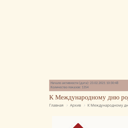
Начало активности (дата): 23.02.2021 10:30:48
Количество показов: 1354
К Международному дню ро
Главная
Архив
К Международному дн