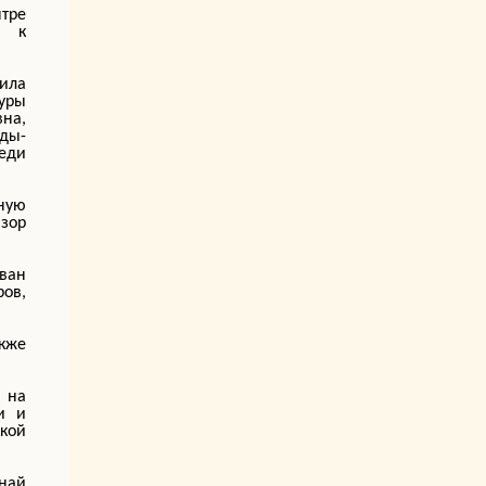
тре
й к
ила
уры
вна,
ды-
реди
ную
бзор
Иван
ров,
акже
о на
и и
кой
днай