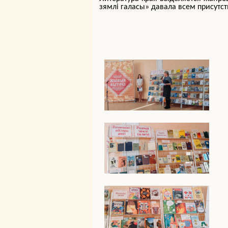
зямлі галасы» давала всем присутс
Кон