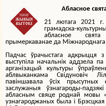
Абласное свят
21 лютага 2021 г.
грамадска-культур
абласное свят
прымеркаванае да Міжнароднага
Падчас ўрачыстага адкрыцця з
выступіла начальнік аддзела па
арганізацый культуры ўпраўлен
аблвыканкама Свідуновіч Лі
павіншавала ўсіх прысутных
заслужаныя ўзнагароды-падзяк
абласным свяце роднай мовы «
узнагароджаных была і Брэсцкая 