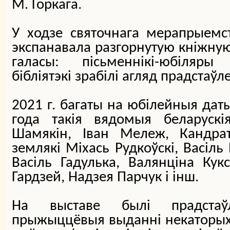
М. Горкага.
У ходзе святочнага мерапрыемст
экспанавала разгорнутую кніжную
галасы: пісьменнікі-юбіляры
бібліятэкі зрабілі агляд прадстаўл
2021 г. багаты на юбілейныя даты
года такія вядомыя беларускія
Шамякін, Іван Мележ, Кандрат 
землякі Міхась Рудкоўскі, Васіль
Васіль Гадулька, Валянціна Кукс
Гардзей, Надзея Парчук і інш.
На выставе былі прадстаў
прыжыццёвыя выданні некаторых а