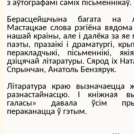
з аўтографамі саміх пісьменнікаў.
Берасцейшчына багата на лі
Мастацкае слова рэгіёна вядома 
нашай краіны, але і далёка за яе 
паэты, празаікі і драматургі, кры
перакладчыкі, пісьменнікі, я
дзіцячай літаратуры. Сярод іх На
Спрынчан, Анатоль Бензярук.
Літаратура краю вызначаецца 
разнастайнасцю. І кніжная в
галасы» давала ўсім пры
пераканацца ў гэтым.