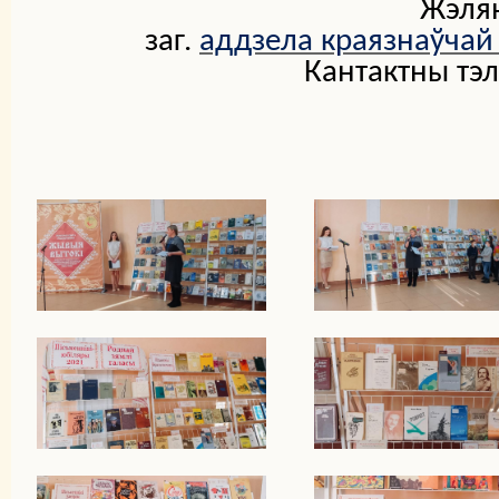
Жэлян
заг.
аддзела краязнаўчай л
Кантактны тэл