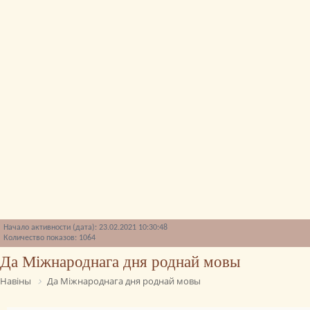
Начало активности (дата): 23.02.2021 10:30:48
Количество показов: 1064
Да Міжнароднага дня роднай мовы
Навіны
Да Міжнароднага дня роднай мовы