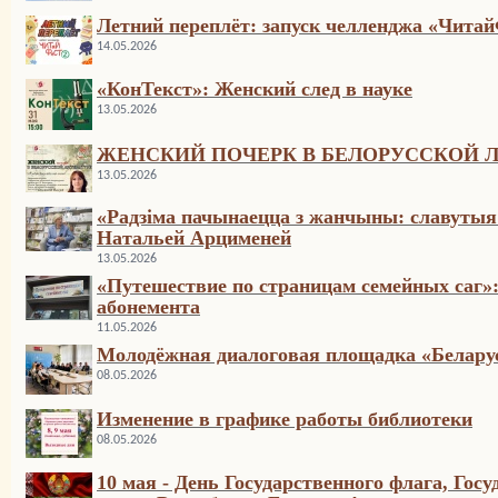
Летний переплёт: запуск челленджа «Читай
14.05.2026
«КонТекст»: Женский след в науке
13.05.2026
ЖЕНСКИЙ ПОЧЕРК В БЕЛОРУССКОЙ Л
13.05.2026
«Радзіма пачынаецца з жанчыны: славутыя
Натальей Арцименей
13.05.2026
«Путешествие по страницам семейных саг»
абонемента
11.05.2026
Молодёжная диалоговая площадка «Белару
08.05.2026
Изменение в графике работы библиотеки
08.05.2026
10 мая - День Государственного флага, Госу