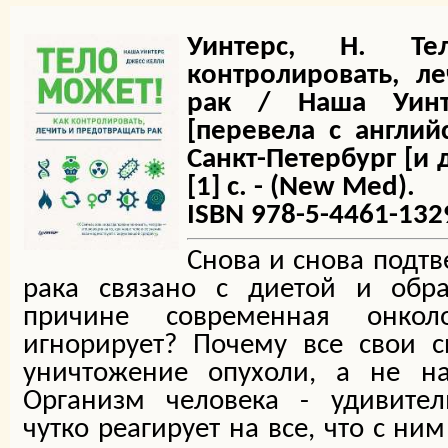
Уинтерс, Н. Т
контролировать, л
рак / Наша Уинт
[перевела с англий
Санкт-Петербург [и д
[1] с. - (New Med).
ISBN 978-5-4461-132
Снова и снова подтв
рака связано с диетой и обр
причине современная онкол
игнорирует? Почему все свои 
уничтожение опухоли, а не на
Организм человека - удивител
чутко реагирует на все, что с ним