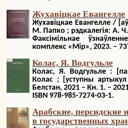
Жухавіцкае Евангелле
Жухавіцкае Евангелле / [аўт
М. Папко ; рэдкалегія: А. Ч.
Факсімільнае ўзнаўле
комплекс «Мір», 2023. – 737
Колас, Я. Водгульле
Колас, Я. Водгульле : [п
Колас ; [уступны артыкул 
Белстан, 2021 – Кн. 1. – 2021. 
ISBN 978-985-7274-03-1.
Арабские, персидские 
в государственных хр