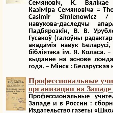
Семяновіч, К. Вялікае
Казіміра Семяновіча = The 
Casimir Simienowicz /
навукова-даследчы апа
Падбярозкін, В. В. Урубле
Гусакоў (галоўны рэдактар
акадэмія навук Беларусі,
бібліятэка ім. Я. Коласа. 
выданне на аснове лонда
года. – Мінcк : Беларуская н
Профессиональные учи
организации на Западе 
Профессиональные учите
Западе и в России : сборн
Издательство газеты «Школ