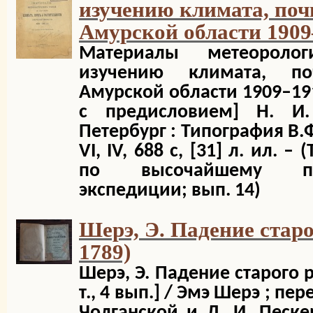
изучению климата, поч
Амурской области 1909–
Материалы метеороло
изучению климата, по
Амурской области 1909–191
с предисловием] Н. И.
Петербург : Типография В.Ф
VI, IV, 688 с, [31] л. ил.
по высочайшему по
экспедиции; вып. 14)
Шерэ, Э. Падение стар
1789)
Шерэ, Э. Падение старого р
т., 4 вып.] / Эмэ Шерэ ; пе