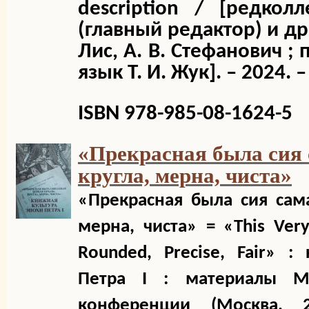
description / [редкол
(главный редактор) и др
Лис, А. В. Стефанович ; 
язык Т. И. Жук]. – 2024. – 
ISBN 978-985-08-1624-5
«Прекрасная была сия 
кругла, мерна, чиста»
«Прекрасная была сия сама
мерна, чиста» = «This Very
Rounded, Precise, Fair» :
Петра I : материалы М
конференции (Москва,