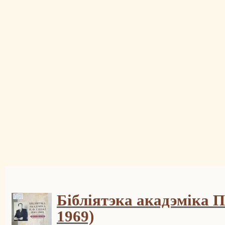
Бібліятэка акадэміка П
1969)