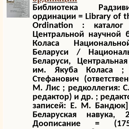
Библиотека Радзив
ординации = Library of th
Ordination : катало
Центральной научной 
Коласа Национальн
Беларуси / Национал
Беларуси, Центральна
им. Якуба Коласа ; 
Стефанович (ответстве
М. Лис ; редколлегия: С
редактор) и др. ; редак
записей: Е. М. Бандюк]
Беларуская навука, 
Доописание = (1751