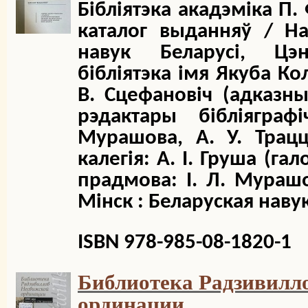
Бібліятэка акадэміка П. 
каталог выданняў / Н
навук Беларусі, Цэн
бібліятэка імя Якуба Кол
В. Сцефановіч (адказны 
рэдактары бібліяграф
Мурашова, А. У. Трац
калегія: А. І. Груша (гал
прадмова: І. Л. Мурашов
Мінск : Беларуская навука
ISBN 978-985-08-1820-1
Библиотека Радзивилл
ординации