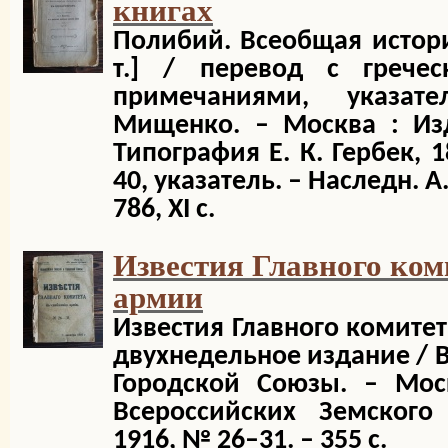
книгах
Полибий. Всеобщая история
т.] / перевод с гречес
примечаниями, указат
Мищенко. – Москва : Изд
Типография Е. К. Гербек, 18
40, указатель. – Наследн. А. 
786, XI с.
Известия Главного ком
армии
Известия Главного комите
двухнедельное издание / 
Городской Союзы. – Мос
Всероссийских Земского
1916, № 26–31. – 355 с.