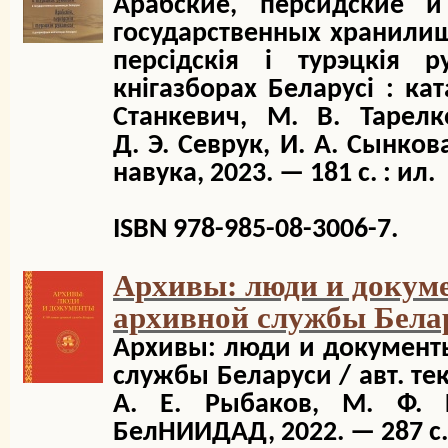
Арабские, персидские 
государственных хранилищ
персідскія і турэцкія 
кнігазборах Беларусі : кат
Станкевич, М. В. Тарелк
Д. Э. Севрук, И. А. Сынко
навука, 2023. — 181 с. : ил.
ISBN 978-985-08-3006-7.
Архивы: люди и докуме
архивной службы Бела
Архивы: люди и документы
службы Беларуси / авт. текс
А. Е. Рыбаков, М. Ф.
БелНИИДАД, 2022. — 287 с.