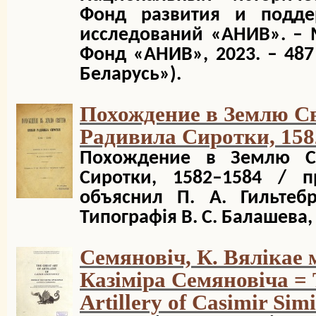
Фонд развития и подде
исследований «АНИВ». – М
Фонд «АНИВ», 2023. – 487
Беларусь»).
Похождение в Землю С
Радивила Сиротки, 158
Похождение в Землю С
Сиротки, 1582–1584 / 
объяснил П. А. Гильтебр
Типографія В. С. Балашева, 1
Семяновіч, К. Вялікае
Казіміра Семяновіча = T
Artillery of Casimir Sim