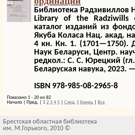
ординации
Библиотека Радзивиллов 
Library of the Radziwills
каталог изданий из фондо
Якуба Коласа Нац. акад. нау
4 кн. Кн. 1. (1701—1750).
Наук Беларуси, Центр. науч
редкол.: С. С. Юрецкий (гл
Беларуская навука, 2023. — 
ISBN 978-985-08-2965-8
Показано 1 - 20 из 82
Начало | Пред. |
1
2
3
4
5
|
След.
|
Конец
|
Все
Брестская областная библиотека
им. М.Горького, 2010 ©