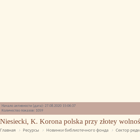
Начало активности (дата): 27.08.2020 15:06:37
Количество показов: 1059
Niesiecki, K. Korona polska przy złotey wolnoś
Главная
Ресурсы
Новинки библиотечного фонда
Сектор редк