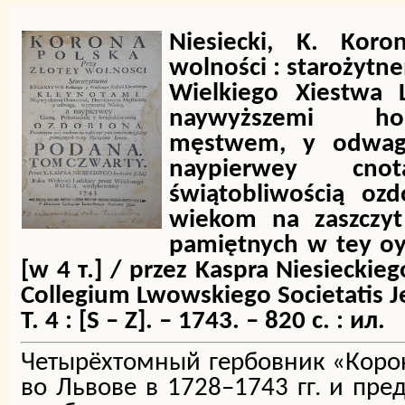
Niesiecki, K. Koro
wolności : starożytn
Wielkiego Xiestwa L
naywyższemi ho
męstwem, y odwag
naypierwey cn
świątobliwością oz
wiekom na zaszczyt
pamiętnych w tey oy
[w 4 т.] / przez Kaspra Niesieckie
Collegium Lwowskiego Societatis J
Т. 4 : [S – Z]. – 1743. – 820 c. : ил.
Четырёхтомный гербовник «Коро
во Львове в 1728–1743 гг. и пре