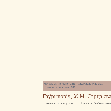
Начало активности (дата): 13.10.2021 09:11:21
Количество показов: 787
Гаўрыловіч, У. М. Сэрца сва
Главная
Ресурсы
Новинки библиотеч