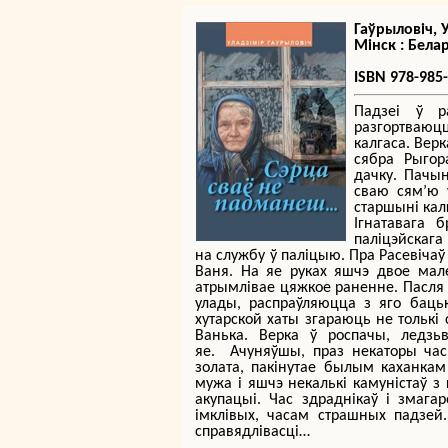
Гаўрыловіч, У
Мінск : Белару
ISBN 978-985
Падзеі ў р
разгортваюц
калгаса. Верк
сябра Рыгор
дачку. Пачы
сваю сям’ю 
старшыні калг
Ігнатавага 
паліцэйскага 
на службу ў паліцыю. Пра Расевічаў
Ваня. На яе руках яшчэ двое мален
атрымлівае цяжкое раненне. Пасля 
улады, распраўляюцца з яго бацьк
хутарской хаты згараюць не толькі 
Ванька. Верка ў роспачы, ледзь
яе. Ачуняўшы, праз некаторы час
золата, пакінутае былым каханкам
мужа і яшчэ некалькі камуністаў з
акупацыі. Час здраднікаў і змага
імклівых, часам страшных падзей.
справядлівасці…