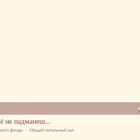
ё не падманеш...
ного фонда
Общий читальный зал