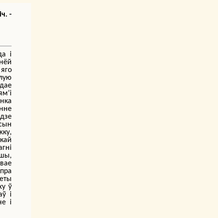
ч. -
а і
нёй
 яго
алую
ідае
ям’і
онка
нне
ідзе
 сын
жку,
цкай
агні
йшы,
вае
пра
неты
ху ў
аў і
не і