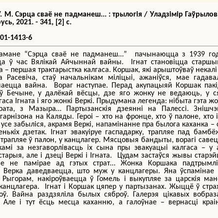
. М. Сэрца сваё не падманеш... : трылогія / Уладзімір Гаўрылові
сь, 2021. - 341, [2] с.
-01-1413-6
амане “Сэрца сваё не падманеш…” пачынаюцца з 1939 год
ца ў час Вялікай Айчыннай вайны. Ігнат становіцца старшы
а – першая трактарыстка калгаса. Коршак, які арыштоўваў некалі
а Расевіча, стаў начальнікам міліцыі, ажаніўся, мае гадав
наецца вайна. Вораг наступае. Перад акупацыяй Коршак пак
ў Бечыне, у далёкай вёсцы, дзе яго жонку не ведаюць, у с
аса Ігната і яго жонкі Веркі. Прыдумана легенда: нібыта гэта ж
брата, з Мазыра… Партызанскія дзеянні на Палессі. Знішчэ
гарнізона на Каляды. Героі – хто на фронце, хто ў палоне, хто 
 усе забыліся, акрамя Веркі, напамінанне пра былога каханка –
ькіх дзетак. Ігнат эвакуіруе гаспадарку, трапляе пад бамбё
трапляе ў палон, у канцлагер. Мясцовыя бандыты, ворагі саве
амі за незгаворлівасць іх сына пры эвакуацыі калгаса – у 
старыя, але і дзеці Веркі і Ігната. Цудам застаўся жывы старэ
ве не памірае ад гэтых страт… Жонка Коршака падтрымлі
 Верка даведваецца, што муж у канцлагеры. Яна ўспамінае 
 Рыгорам, накіроўваецца ў Гомель і выкупляе за царскія ма
 канцлагера. Ігнат і Коршак цяпер у партызанах. Жыццё ў стра
роў. Вайна раздзяліла былых сяброў. Галерэя цікавых вобраз
 Але і тут ёсць месца каханню, а галоўнае – вернасці краі