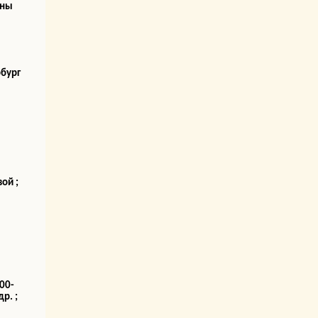
ьны
рбург
ой ;
00-
р. ;