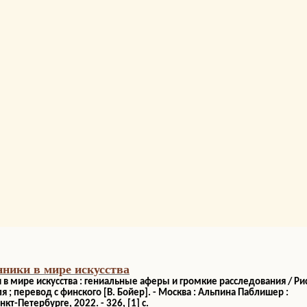
ники в мире искусства
в мире искусства : гениальные аферы и громкие расследования / Ри
; перевод с финского [В. Бойер]. - Москва : Альпина Паблишер :
кт-Петербурге, 2022. - 326, [1] с.