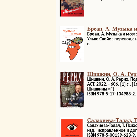
Бреан, А. Музыка и
Бреан, А. Музыка и мозг 
Ульве Скейе ; перевод с 
с.
Шишкин, О. А. Рер
Шишкин, О. А. Рерих. По
АСТ, 2022. - 606, [1] с., 
Шишкиным").
ISBN 978-5-17-134988-2.
Салахиева-Талал, Т
Салахиева-Талал, Т. Психо
изд., исправленное и доп
ISBN 978-5-00139-623-9.