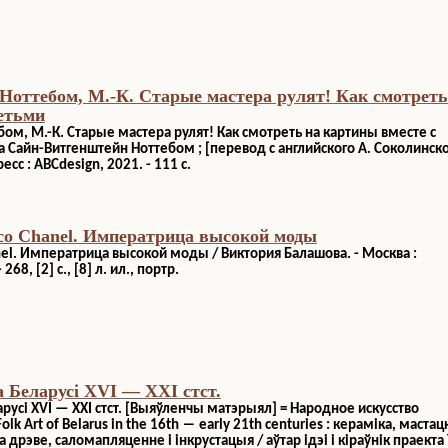
Ноттебом, М.-К. Старые мастера рулят! Как смотреть
етьми
ом, М.-К. Старые мастера рулят! Как смотреть на картины вместе с
 Сайн-Витгенштейн Ноттебом ; [перевод с английского А. Соколинской
сс : ABCdesign, 2021. - 111 с.
oco Chanel. Императрица высокой моды
anel. Императрица высокой моды / Виктория Балашова. - Москва :
68, [2] с., [8] л. ил., портр.
 Беларусі XVI — XXI стст.
русі XVI — XXI стст. [Выяўленчы матэрыял] = Народное искусство
olk Art of Belarus in the 16th ― early 21th centuries : кераміка, мастац
а дрэве, саломапляценне і інкрустацыя / аўтар ідэі і кіраўнік праекта У