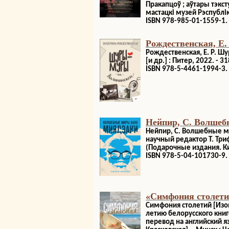
Пракапцоў ; аўтары тэксту:
мастацкі музей Рэспублік
ISBN 978-985-01-1559-1.
Рождественская, Е
Рождественская, Е. Р. Ш
[и др.] : Питер, 2022. - 318
ISBN 978-5-4461-1994-3.
Нейпир, С. Волше
Нейпир, С. Волшебные ми
научный редактор Т. Трифо
(Подарочные издания. К
ISBN 978-5-04-101730-9.
«Симфония столети
Симфония столетий [Изома
летию белорусского книгоп
перевод на английский яз