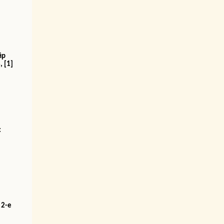
йр
 [1]
:
 2-е