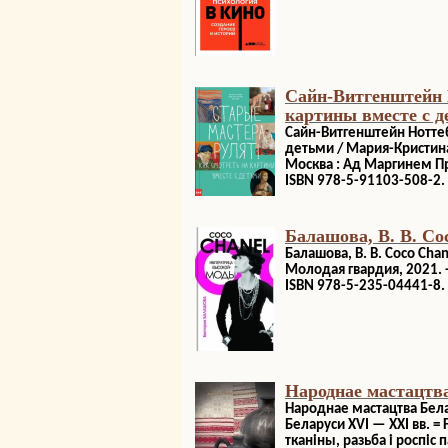
Сайн-Витгенштейн 
картины вместе с д
Сайн-Витгенштейн Ноттеб
детьми / Мария-Кристина
Москва : Ад Маргинем Пре
ISBN 978-5-91103-508-2.
Балашова, В. В. C
Балашова, В. В. Coco Ch
Молодая гвардия, 2021. - 2
ISBN 978-5-235-04441-8.
Народнае мастацтва
Народнае мастацтва Бела
Беларуси XVI — XXI вв. = F
тканіны, разьба і роспіс п