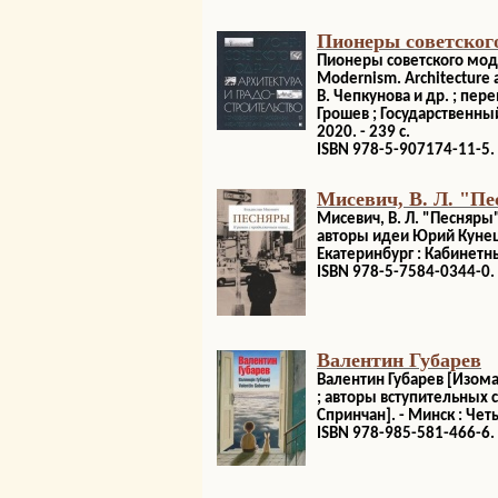
Пионеры советского
Пионеры советского моде
Modernism. Architecture a
В. Чепкунова и др. ; пер
Грошев ; Государственный
2020. - 239 с.
ISBN 978-5-907174-11-5.
Мисевич, В. Л. "Пе
Мисевич, В. Л. "Песняры"
авторы идеи Юрий Кунец 
Екатеринбург : Кабинетный
ISBN 978-5-7584-0344-0.
Валентин Губарев
Валентин Губарев [Изомат
; авторы вступительных ст
Спринчан]. - Минск : Четы
ISBN 978-985-581-466-6.