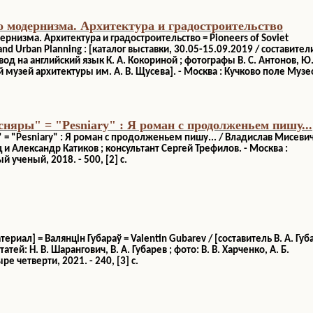
 модернизма. Архитектура и градостроительство
рнизма. Архитектура и градостроительство = Pioneers of Soviet
nd Urban Planning : [каталог выставки, 30.05-15.09.2019 / составител
евод на английский язык К. А. Кокориной ; фотографы В. С. Антонов, Ю.
 музей архитектуры им. А. В. Щусева]. - Москва : Кучково поле Музе
сняры" = "Pesniary" : Я роман с продолженьем пишу...
 = "Pesniary" : Я роман с продолженьем пишу... / Владислав Мисевич
и Александр Катиков ; консультант Сергей Трефилов. - Москва :
 ученый, 2018. - 500, [2] с.
ериал] = Валянцін Губараў = Valentin Gubarev / [составитель В. А. Губ
атей: Н. В. Шарангович, В. А. Губарев ; фото: В. В. Харченко, А. Б.
ре четверти, 2021. - 240, [3] с.