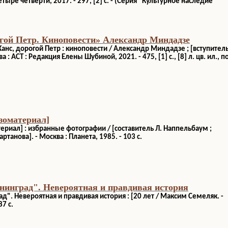
етыре четверти, 2017. - 297, [2] с. - (Серия "Культурное наследие
гой Петр. Киноповести» Александр Миндадзе
анс, дорогой Петр : киноповести / Александр Миндадзе ; [вступител
а : АСТ : Редакция Елены Шубиной, 2021. - 475, [1] с., [8] л. цв. ил., п
зоматериал]
риал] : избранные фотографии / [составитель Л. Наппельбаум ;
артанова]. - Москва : Планета, 1985. - 103 с.
нинград". Невероятная и правдивая история
д". Невероятная и правдивая история : [20 лет / Максим Семеляк. -
87 с.