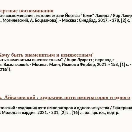
мертные воспоминания
е воспоминания : история жизни Йосефа "Томи" Лапида / Яир Лапид
. Могилевский, А. Боцманова]. - Москва : Синдбад, 2017. - 378, [2] с.
"Хочу быть знаменитым и неизвестным"
 быть знаменитым и неизвестным" / Анри Луаретт ; перевод с
Васильковой. - Москва : Манн, Иванов и Фербер, 2021. - 158, [1] с. -
тва").
А. Айвазовский : художник пяти императоров и одного
азовский : художник пяти императоров и одного искусства / Екатерина
Молодая гвардия, 2021. - 331, [2] с., [16] л. ил., цв. ил., портр.