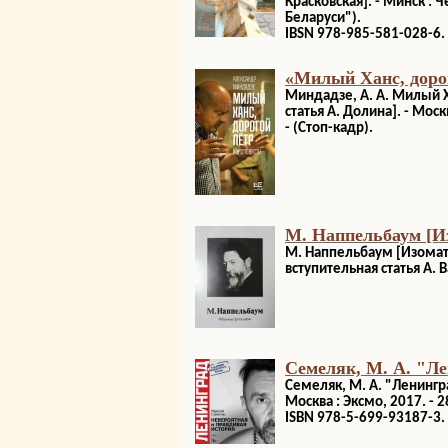
Красковская]. - Минск : Ч
Беларуси").
IBSN 978-985-581-028-6.
«Милый Ханс, доро
Миндадзе, А. А. Милый Х
статья А. Долина]. - Москв
- (Стоп-кадр).
М. Наппельбаум [И
М. Наппельбаум [Изомате
вступительная статья А. В
Семеляк, М. А. "Ле
Семеляк, М. А. "Ленингра
Москва : Эксмо, 2017. - 2
ISBN 978-5-699-93187-3.