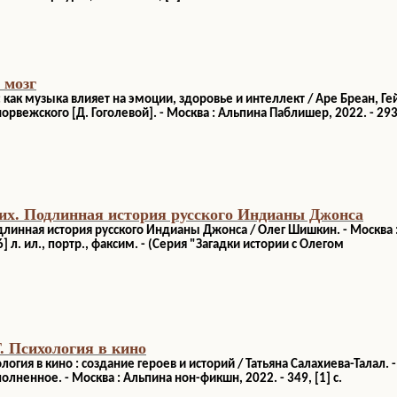
 мозг
: как музыка влияет на эмоции, здоровье и интеллект / Аре Бреан, Ге
норвежского [Д. Гоголевой]. - Москва : Альпина Паблишер, 2022. - 293,
их. Подлинная история русского Индианы Джонса
длинная история русского Индианы Джонса / Олег Шишкин. - Москва 
[16] л. ил., портр., факсим. - (Серия "Загадки истории с Олегом
. Психология в кино
логия в кино : создание героев и историй / Татьяна Салахиева-Талал. -
олненное. - Москва : Альпина нон-фикшн, 2022. - 349, [1] с.