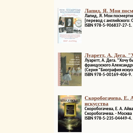
Лапид, Я. Мои пос
Лапид, Я. Мои посмертны
[перевод с английского: С
ISBN 978-5-906837-27-1.
Луаретт, А. Дега. 
Луаретт, А. Дега. "Хочу
французского Александры 
(Серия "Биография искусс
ISBN 978-5-00169-406-9.
Скоробогачева, Е. 
искусства
Скоробогачева, Е. А. Айв
Скоробогачева. - Москва : 
ISBN 978-5-235-04449-4.