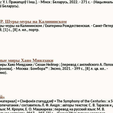
 У. І. Пракапцоў і інш.]. - Мінск : Беларусь, 2022. - 271 с. - (Нацыянал
і Беларусь).
. Р. Шуры-муры на Калининском
уры-муры на Калининском / Екатерина Рождественская. - Санкт-Пете
, [1] с., [8] л. ил., портр.
бные миры Хаяо Миядзаки
ры Хаяо Миядзаки / Сюзан Нейпир ; [перевод с английского А. Попов
нова]. - Москва : Бомбора™ : Эксмо, 2021. - 399 с., [8] л. цв. ил.. -
ино).
й»
териал] = Сімфонія стагоддзяў = The Symphony of the Centuries : к 5
ечатания / составитель Л. Ф. Анцух ; авторы текстов: С. В. Тарасов и д
ык: М. Кроули, Е. О. Машкарева ; перевод на русский язык: М. В.