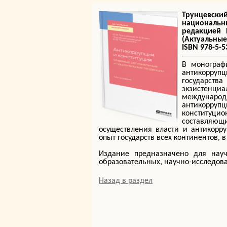
Трунцевский
национальн
редакцией 
(Актуальные
ISBN 978-5-5
В монограф
антикорруп
государст
экзистенци
международ
антикорруп
конституци
составляю
осуществления власти и антикорр
опыт государств всех континентов, 
Издание предназначено для науч
образовательных, научно-исследова
Назад в раздел