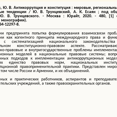
, Ю. В. Антикоррупция и конституция : мировые, региональн
ые тенденции / Ю. В. Трунцевский, А. К. Есаян ; под об
Ю. В. Трунцевского. - Москва : Юрайт, 2020. - 480, [1] с
 монографии).
34-12297-8.
ии предпринята попытка формулирования взаимосвязи проб
ции как когентного принципа международного права и функ
ва с систематизацией национального законодательств
альном конституционно-правовом аспекте. Рассматриваю
но-правовые и внутригосударственные проблемы имплемента
ционных моделей в национальные правовые системы; вопр
онных подходов к имплементации антикоррупционных модел
щих единство правовых норм, национальных институ
упционной правоприменительной практики. Представлен миро
в том числе России и Армении, и их объединений.
ных и практических работников, аспирантов и преподавате
тельских учреждений, а также правоохранительных органов.