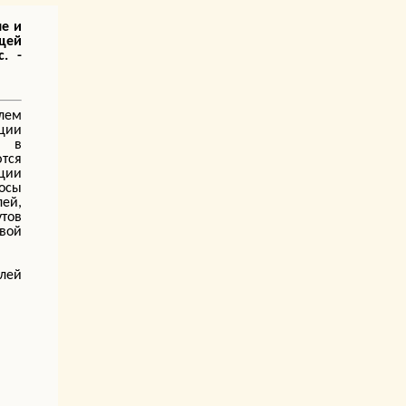
ые и
щей
. -
лем
ции
а в
тся
ции
осы
ей,
тов
вой
лей