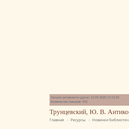
Начало активности (дата): 23.09.2020 11:11:02
Количество показов: 921
Трунцевский, Ю. В. Антико
Главная
Ресурсы
Новинки библиотеч