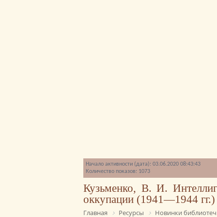
Начало активности (дата): 03.06.2020 08:43:43
Количество показов: 1073
Кузьменко, В. И. Интелли
оккупации (1941—1944 гг.)
Главная
Ресурсы
Новинки библиотеч