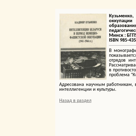
Кузьменко,
оккупации
образован
педагогичес
Минск : БГПУ,
ISBN 985-435
В монограф
показывает
отрядов ин
Рассматрива
в противост
проблема "К
Адресована научным работникам, 
интеллигенции и культуры.
Назад в раздел