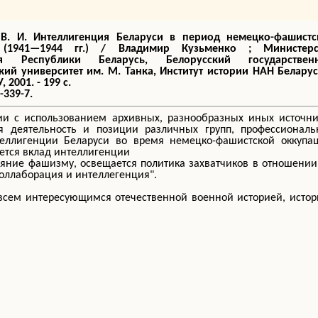
 В. И. Интеллигенция Беларуси в период немецко-фашистс
 (1941—1944 гг.) / Владимир Кузьменко ; Министерс
ия Республики Беларусь, Белорусский государствен
кий университет им. М. Танка, Институт истории НАН Беларус
 2001. - 199 с.
-339-7.
ии с использованием архивных, разнообразных иных источни
ся деятельность и позиции различных групп, профессиональ
теллигенции Беларуси во время немецко-фашистской оккупац
ется вклад интеллигенции
ояние фашизму, освещается политика захватчиков в отношении
оллаборация и интеллегенция".
всем интересующимся отечественной военной историей, исто