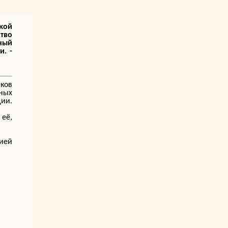
кой
тво
ный
и. -
ков
ных
ии.
 её,
рией