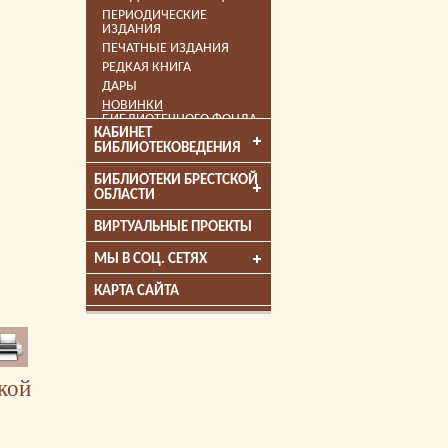
ПЕРИОДИЧЕСКИЕ
ИЗДАНИЯ
ПЕЧАТНЫЕ ИЗДАНИЯ
РЕДКАЯ КНИГА
ДАРЫ
НОВИНКИ
БИБЛИОТЕЧНОГО ФОНДА
КАБИНЕТ
КНИГИ-ЛАУРЕАТЫ ПРЕМИЙ
БИБЛИОТЕКОВЕДЕНИЯ
ЛИЦЕНЗИОННЫЕ
ЭЛЕКТРОННЫЕ
БИБЛИОТЕКИ БРЕСТСКОЙ
ИНФОРМАЦИОННЫЕ
ОБЛАСТИ
РЕСУРСЫ
АФИША
ВИРТУАЛЬНЫЕ ПРОЕКТЫ
КНИГА МЕСЯЦА
СОБЫТИЯ
МЫ В СОЦ. СЕТЯХ
КАРТА САЙТА
кой