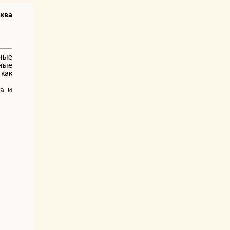
сква
ные
жные
 как
ка и