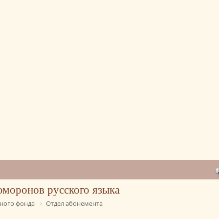
сюморонов русского языка
ного фонда
Отдел абонемента