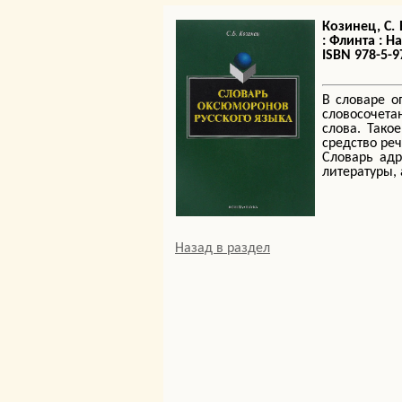
Козинец, С.
: Флинта : Нау
ISBN 978-5-9
В словаре о
словосочета
слова. Тако
средство реч
Словарь адр
литературы,
Назад в раздел