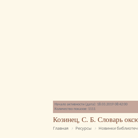
Начало активности (дата): 18.03.2019 08:42:00
Количество показов: 1111
Козинец, С. Б. Словарь ок
Главная
Ресурсы
Новинки библиотеч