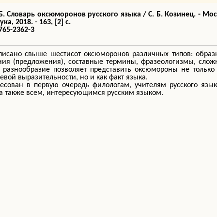
 Б. Словарь оксюморонов русского языка
/ С. Б. Козинец. - Мо
ка, 2018. - 163, [2] с.
765-2362-3
писано свыше шестисот оксюморонов различных типов: образ
ния (предложения), составные термины, фразеологизмы, сло
е разнообразие позволяет представить оксюмороны не только
евой выразительности, но и как факт языка.
есован в первую очередь филологам, учителям русского язы
 а также всем, интересующимся русским языком.