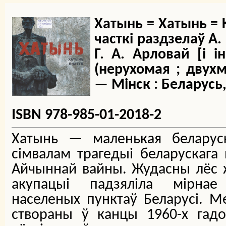
Хатынь = Хатынь = K
часткі раздзелаў А. 
Г. А. Арловай [і і
(нерухомая ; двухм
— Мінск : Беларусь, 
ISBN 978-985-01-2018-2
Хатынь — маленькая беларуск
сімвалам трагедыі беларускага
Айчыннай вайны. Жудасны лёс 
акупацыі падзяліла мірнае
населеных пунктаў Беларусі. 
створаны ў канцы 1960-х гад