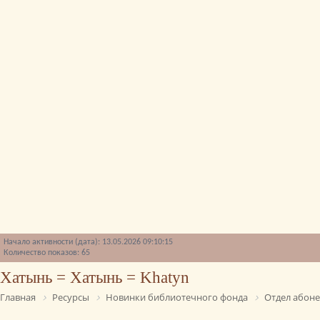
Начало активности (дата): 13.05.2026 09:10:15
Количество показов: 65
Хатынь = Хатынь = Khatyn
Главная
Ресурсы
Новинки библиотечного фонда
Отдел абон