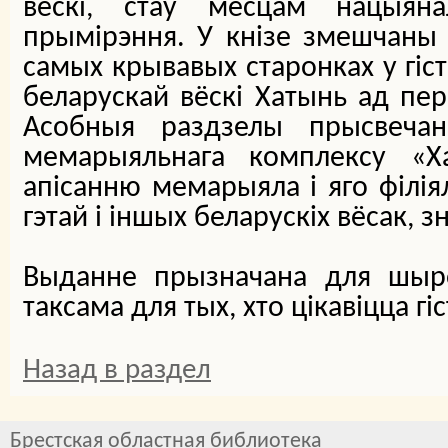
вёскі, стаў месцам нацыяна
прымірэння. У кнізе змешчаны 
самых крывавых старонках у гіст
беларускай вёскі Хатынь ад пе
Асобныя раздзелы прысвечан
мемарыяльнага комплексу «Х
апісанню мемарыяла і яго філіял
гэтай і іншых беларускіх вёсак, 
Выданне прызначана для шыро
таксама для тых, хто цікавіцца г
Назад в раздел
Брестская областная библиотека