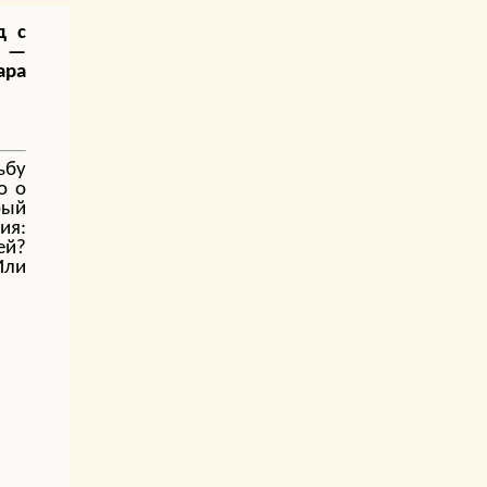
д с
. —
ара
ьбу
о о
рый
ия:
ей?
Или