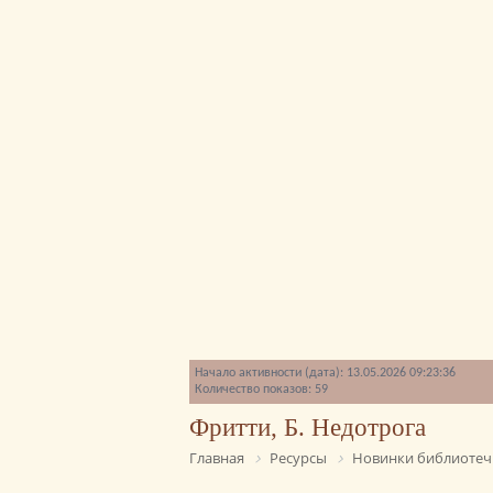
Начало активности (дата): 13.05.2026 09:23:36
Количество показов: 59
Фритти, Б. Недотрога
Главная
Ресурсы
Новинки библиотеч