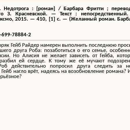
. Недотрога : [роман] / Барбара Фритти ; перево
го З. Красневской. — Текст : непосредственный
Эксмо, 2015. — 410, [1] с. — (Желанный роман. Барб
5-699-78884-2
ряк Гейб Райдер намерен выполнить последнюю прос
чшего друга Роба: позаботиться о его семье, особенн
исии. Но Алисия не желает зависеть от Гейба, кото
азбил ей сердце. К тому же её мучают подозрен
Роб действительно попросил друга следить за н
 Гейб нагло врёт, надеясь на возобновление романа? 
ерьёзное?