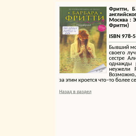
Фритти, Б
английско
Москва : 
Фритти)
ISBN 978-
Бывший мо
своего лу
сестре Ал
однажды р
неужели 
Возможно,
за этим кроется что–то более с
Назад в раздел