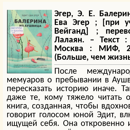
Эгер, Э. Е. Балер
Ева Эгер ; [при 
Вейганд] ; перев
Лалаян. – Текст :
Москва : МИФ, 20
(Больше, чем жизнь
После междунаро
мемуаров о пребывании в Аушв
пересказать историю иначе. Т
даже те, кому тяжело читать о
книга, созданная, чтобы вдохнов
говорит голосом юной Эдит, в
ищущей себя. Она откровенно 