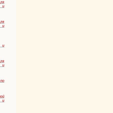
ля
и
ля
и
 и
ля
и
по
ной
 и