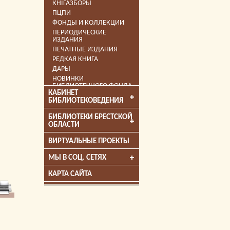
КНІГАЗБОРЫ
ПЦПИ
ФОНДЫ И КОЛЛЕКЦИИ
ПЕРИОДИЧЕСКИЕ
ИЗДАНИЯ
ПЕЧАТНЫЕ ИЗДАНИЯ
РЕДКАЯ КНИГА
ДАРЫ
НОВИНКИ
БИБЛИОТЕЧНОГО ФОНДА
КАБИНЕТ
КНИГИ-ЛАУРЕАТЫ ПРЕМИЙ
БИБЛИОТЕКОВЕДЕНИЯ
ЛИЦЕНЗИОННЫЕ
ЭЛЕКТРОННЫЕ
БИБЛИОТЕКИ БРЕСТСКОЙ
ИНФОРМАЦИОННЫЕ
ОБЛАСТИ
РЕСУРСЫ
АФИША
ВИРТУАЛЬНЫЕ ПРОЕКТЫ
КНИГА МЕСЯЦА
СОБЫТИЯ
МЫ В СОЦ. СЕТЯХ
КАРТА САЙТА