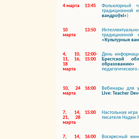
4 марта
13:45
Фольклорный 
традиционной к
вандроўкі»
)
10
13:50
Интеллектуаль
марта
традиционной 
«Культурныя ва
4, 10,
12:00-
День информа
11, 16,
15:00
Брестской об
18
образованию»
(
марта
педагогического 
10, 24
16:00
Вебинары для у
марта
Live: Teacher Dev
7, 14,
15:00
Настольная игр
21, 28
писателя Надеи 
марта
7, 14,
16:00
Воскресный ки