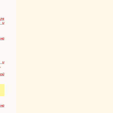
ля
и
на
 и
,
ой
на