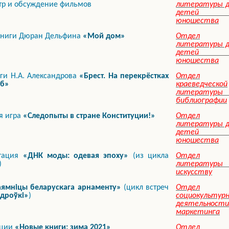
тр и обсуждение фильмов
литературы д
детей 
юношества
 книги Дюран Дельфина
«Мой дом»
Отдел
литературы д
детей 
юношества
ги Н.А. Александрова
«Брест. На перекрёстках
Отдел
еб»
краеведческой
литературы
библиографии
я игра
«Следопыты в стране Конституции!»
Отдел
литературы д
детей 
юношества
ьтация
«ДНК моды: одевая эпоху»
(из цикла
Отдел
)
литературы 
искусству
аямніцы беларускага арнаменту»
(цикл встреч
Отдел
ндроўкі»
)
социокультур
деятельности
маркетинга
ации
«Новые книги: зима 2021»
Отдел