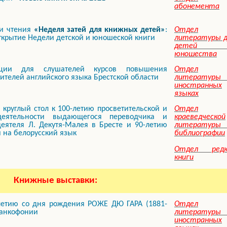
абонемента
 и чтения
«Неделя затей для книжных детей»
:
Отдел
ткрытие Недели детской и юношеской книги
литературы д
детей 
юношества
ции для слушателей курсов повышения
Отдел
ителей английского языка Брестской области
литературы 
иностранных
языках
руглый стол к 100-летию просветительской и
Отдел
деятельности выдающегося переводчика и
краеведческой
еятеля Л. Декутя-Малея в Бресте и 90-летию
литературы
 на белорусский язык
библиографии
Отдел редк
книги
Книжные выставки:
-летию со дня рождения РОЖЕ ДЮ ГАРА (1881-
Отдел
ранкофонии
литературы 
иностранных