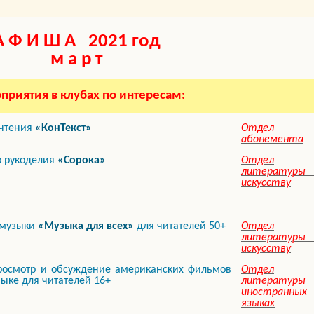
А Ф И Ш А 2021 год
м а р т
приятия в клубах по интересам:
 чтения
«КонТекст»
Отдел
абонемента
о рукоделия
«Сорока»
Отдел
литературы 
искусству
 музыки
«Музыка для всех»
для читателей 50+
Отдел
литературы 
искусству
просмотр и обсуждение американских фильмов
Отдел
зыке для читателей 16+
литературы 
иностранных
языках