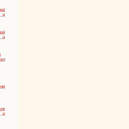
ной
 и
ной
 и
л
ал
на
ля
и