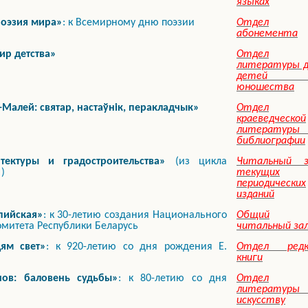
языках
поэзия мира»
: к Всемирному дню поэзии
Отдел
абонемента
ир детства»
Отдел
литературы д
детей 
юношества
Малей: святар, настаўнік, перакладчык»
Отдел
краеведческой
литературы
библиографии
тектуры и градостроительства»
(из цикла
Читальный з
»
)
текущих
периодических
изданий
пийская»
: к 30-летию создания Национального
Общий
митета Республики Беларусь
читальный за
ям свет»
: к 920-летию со дня рождения Е.
Отдел редк
книги
ов: баловень судьбы»
: к 80-летию со дня
Отдел
литературы 
искусству