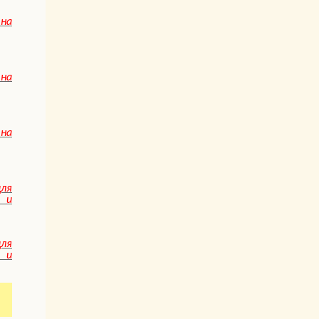
на
на
на
ля
и
ля
и