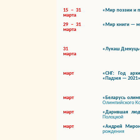
15 – 31
«Мир поэзии и 
марта
29 – 31
«Мир книги — м
марта
31
«Лукаш Дзекуць-
марта
март
«СНГ: Год архи
«Падзея — 2021
март
«Беларусь олим
Олимпийского Ко
март
«Дарившая люд
Полоцкой
март
«Андрей Мирон
рождения