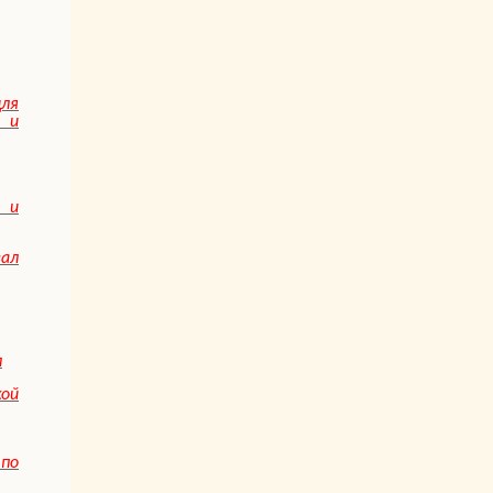
ля
и
 и
ал
л
ой
по