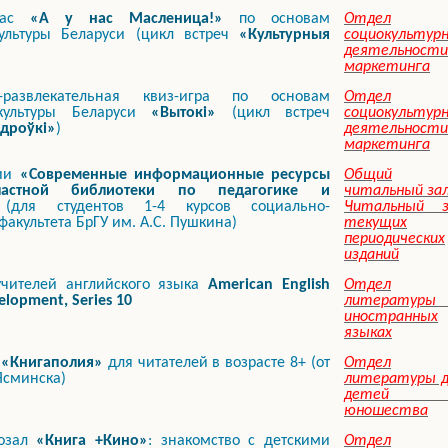
час
«А у нас Масленица!»
по основам
Отдел
ультуры Беларуси (цикл встреч
«Культурныя
социокультур
деятельности
маркетинга
но-развлекательная квиз-игра по основам
Отдел
культуры Беларуси
«Вытокі»
(цикл встреч
социокультур
ндроўкі»
)
деятельности
маркетинга
ции
«Современные информационные ресурсы
Общий
ластной библиотеки по педагогике и
читальный за
для студентов 1-4 курсов социально-
Читальный з
факультета БрГУ им. А.С. Пушкина)
текущих
периодических
изданий
чителей английского языка
American English
Отдел
elopment, Series 10
литературы 
иностранных
языках
а
«Книгаполия»
для читателей в возрасте 8+ (от
Отдел
Ясминска)
литературы д
детей 
юношества
нозал
«Книга +Кино»
: знакомство с детскими
Отдел