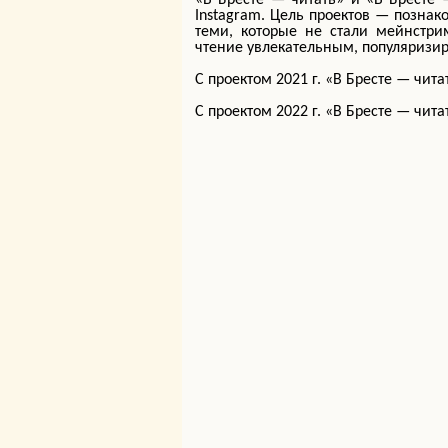
«В Бресте — читать» и «В Бресте 
Instagram. Цель проектов — познак
теми, которые не стали мейнстри
чтение увлекательным, популяризир
С проектом 2021 г. «В Бресте — чи
С проектом 2022 г. «В Бресте — чи