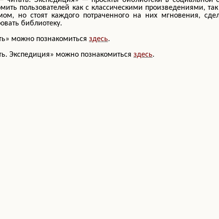
— читать. Экспедиция» —
проекты библиотеки в социальной с
омить пользователей как с классическими произведениями, так
мом, но стоят каждого потраченного на них мгновения, сде
овать библиотеку.
тать» можно познакомиться
здесь
.
тать. Экспедиция» можно познакомиться
здесь
.