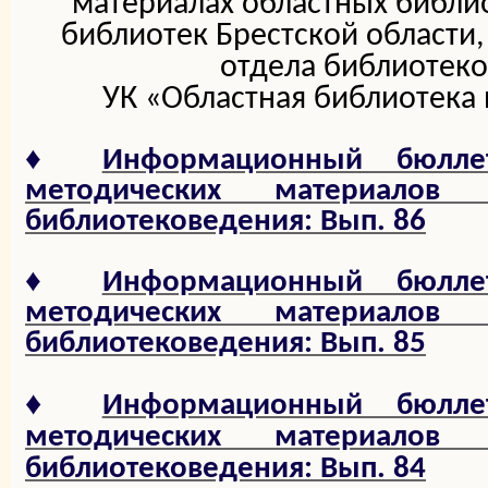
материалах областных библи
библиотек Брестской области
отдела библиотек
УК «Областная библиотека
♦
Информационный бюлле
методических материало
библиотековедения: Вып. 86
♦
Информационный бюлле
методических материало
библиотековедения: Вып. 85
♦
Информационный бюлле
методических материало
библиотековедения: Вып. 84