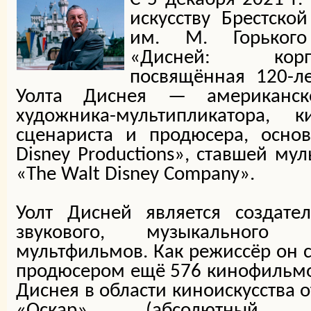
искусству Брестско
им. М. Горького
«Дисней: корп
посвящённая 120-л
Уолта Диснея — американско
художника-мультипликатора, к
сценариста и продюсера, осно
Disney Productions», ставшей м
«The Walt Disney Company».
Уолт Дисней является создате
звукового, музыкального 
мультфильмов. Как режиссёр он 
продюсером ещё 576 кинофильмо
Диснея в области киноискусства 
«Оскар» (абсолютный р