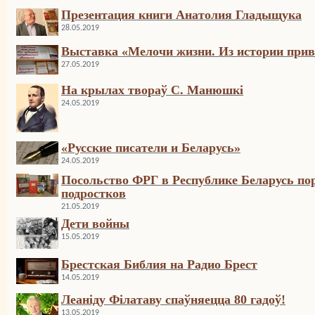
Презентация книги Анатолия Гладыщука
28.05.2019
Выставка «Мелочи жизни. Из истории при
27.05.2019
На крылах твораў С. Манюшкі
24.05.2019
«Русские писатели и Беларусь»
24.05.2019
Посольство ФРГ в Республике Беларусь по
подростков
21.05.2019
Дети войны
15.05.2019
Брестская Библия на Радио Брест
14.05.2019
Леаніду Філатаву спаўняецца 80 гадоў!
13.05.2019