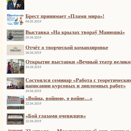
Брест принимает «Пламя мира»!
04.05.2019
Выставка «На крылах твораў Манюшкі»
29.04.2019
Отчёт о творческой командировке
26.04.2019
Открытие выставки «Вечный театр великог
24.04.2019
Cостоялся cеминар «Работа с теоретически
написании курсовых и дипломных работ»
24.04.2019
«Война, войною, о войне…»
22.04.2019
«Бой глазами очевидцев»
22.04.2019