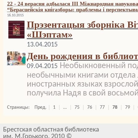
22 - 24 верасня адбылася III Міжнародная навуко
“Берасцейскія кнігазборы: праблемы і перспектыв
16.10.2015
Прэзентацыя зборніка В
«Шэптам»
13.04.2015
День рождения в библиот
Необыкновенный под
09.04.2015
необычными книгами отдела 
иностранных языках взрослой
получила Надя в свой восьмо
Страницы:
Пред.
1
...
75
76
77
78
79
Брестская областная библиотека
им. М.Горького, 2010 ©