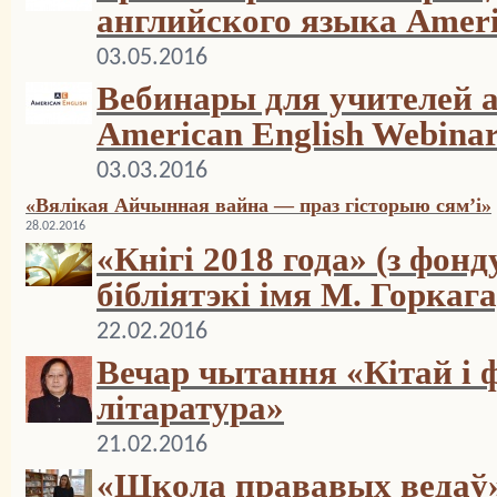
английского языка Ameri
03.05.2016
Вебинары для учителей 
American English Webina
03.03.2016
«Вялікая Айчынная вайна — праз гісторыю сям’і»
28.02.2016
«Кнігі 2018 года» (з фон
бібліятэкі імя М. Горкага
22.02.2016
Вечар чытання «Кітай і 
літаратура»
21.02.2016
«Школа прававых ведаў