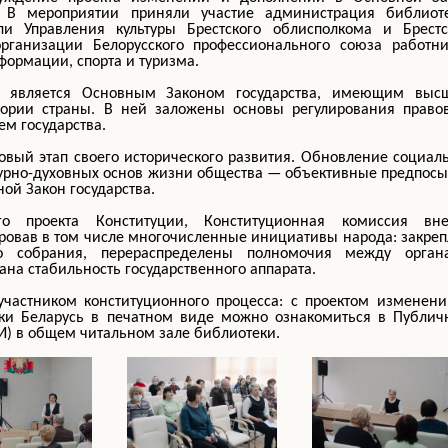
а. В мероприятии приняли участие администрация библиоте
ели Управления культуры Брестского облисполкома и Брестс
организации Белорусского профессионального союза работни
формации, спорта и туризма.
сь является Основным Законом государства, имеющим выс
ории страны. В ней заложены основы регулирования правов
ем государства.
овый этап своего исторического развития. Обновление социал
ьтурно-духовных основ жизни общества — объективные предпос
ой Закон государства.
го проекта Конституции, Конституционная комиссия вне
овав в том числе многочисленные инициативы народа: закре
ого собрания, перераспределены полномочия между орган
ана стабильность государственного аппарата.
частником конституционного процесса: с проектом изменени
ки Беларусь в печатном виде можно ознакомиться в Публич
) в общем читальном зале библиотеки.