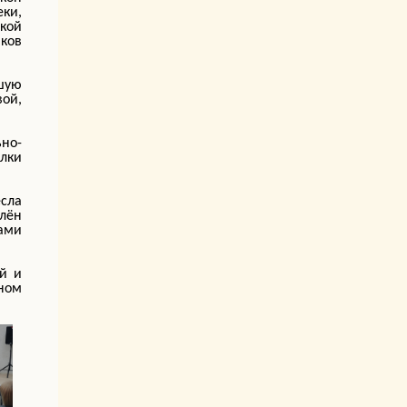
ки,
кой
ков
шую
ой,
ьно-
ылки
сла
плён
ами
й и
ном