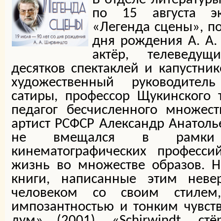
по 15 августа эк
«Легенда сцены», п
дня рождения А. А.
актёр, телеведущ
десятков спектаклей и капустник
художественный руководител
сатиры, профессор Щукинского т
педагог бесчисленного множест
артист РСФСР Александр Анатол
не вмещался в рамки 
кинематографических професси
жизнь во множестве образов. Н
книги, написанные этим неве
человеком со своим стилем
импозантностью и тонким чувст
дум» (2001), «Schirwindt, с