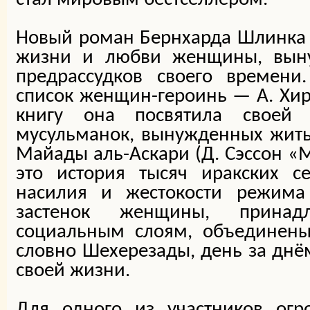
Новый роман Бернхарда Шлинка 
жизни и любви женщины, вын
предрассудков своего времени
список женщин-героинь — А. Хир
книгу она посвятила своей
мусульманок, вынужденных жить
Майады аль-Аскари (Д. Сэссон «
это история тысяч иракских с
насилия и жестокости режима
застенок женщины, прина
социальным слоям, объединены
словно Шехерезады, день за днё
своей жизни.
Для одного из участников огр