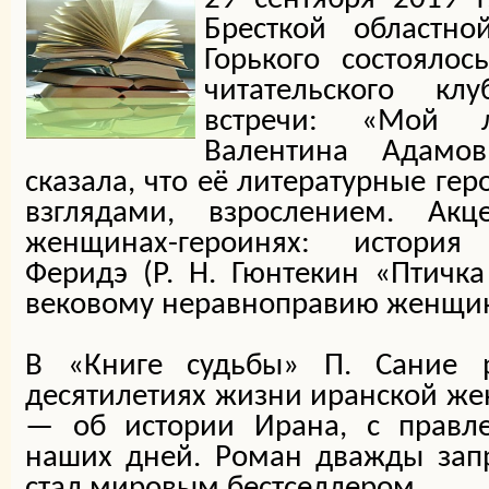
Бресткой областн
Горького состоялос
читательского кл
встречи: «Мой л
Валентина Адамов
сказала, что её литературные гер
взглядами, взрослением. Ак
женщинах-героинях: истори
Феридэ (Р. Н. Гюнтекин «Птичк
вековому неравноправию женщин
В «Книге судьбы» П. Сание р
десятилетиях жизни иранской ж
— об истории Ирана, с правл
наших дней. Роман дважды зап
стал мировым бестселлером.