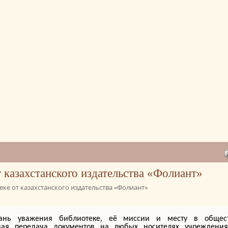
 казахстанского издательства «Фолиант»
ке от казахстанского издательства «Фолиант»
нь уважения библиотеке, её миссии и месту в общест
ная передача документов на любых носителях учреждения