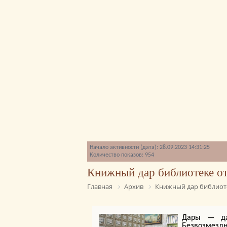
Начало активности (дата): 28.09.2023 14:31:25
Количество показов: 954
Книжный дар библиотеке от
Главная
Архив
Книжный дар библиоте
Дары — да
Безвозмезд