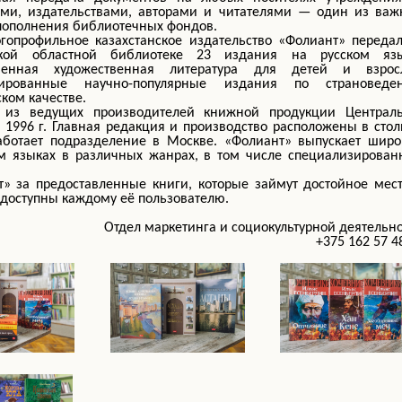
ями, издательствами, авторами и читателями — один из важ
пополнения библиотечных фондов.
гопрофильное казахстанское издательство «Фолиант» переда
ской областной библиотеке 23 издания на русском язы
менная художественная литература для детей и взрос
ированные научно-популярные издания по страноведе
ком качестве.
 из ведущих производителей книжной продукции Централь
 1996 г. Главная редакция и производство расположены в сто
работает подразделение в Москве. «Фолиант» выпускает шир
ом языках в различных жанрах, в том числе специализирова
» за предоставленные книги, которые займут достойное мес
 доступны каждому её пользователю.
Отдел маркетинга и социокультурной деятельн
+375 162 57 4