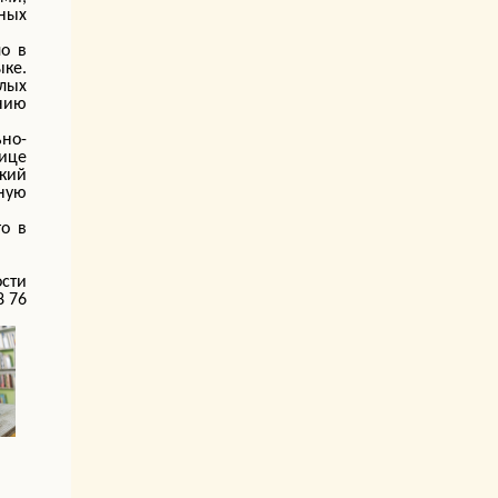
ных
ло в
ке.
лых
нию
но-
лице
окий
нную
то в
ости
8 76