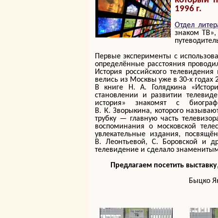
который п
1996 г.
Отдел литер
знаком ТВ»,
путеводител
Первые эксперименты с использов
определённые расстояния проводил
История российского телевидения 
велись из Москвы уже в 30-х годах 
В книге Н. А. Голядкина «Истори
становлении и развитии телевиде
история» знакомят с биограф
В. К. Зворыкина, которого называю
трубку — главную часть телевизор
воспоминания о московской телес
увлекательные издания, посвящён
В. Леонтьевой, С. Боровской и д
телевидение и сделало знамениты
Предлагаем посетить выставку
Быцко Ян