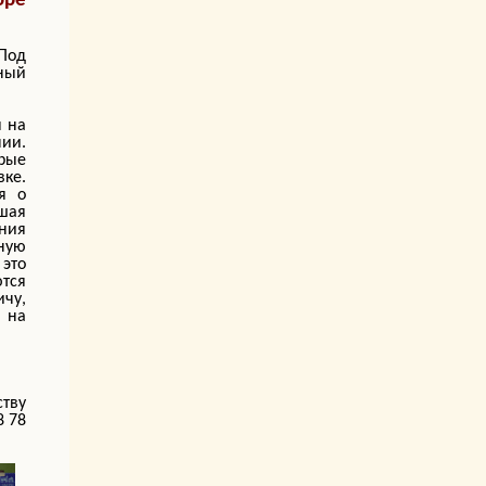
бре
Под
зный
я на
нии.
орые
вке.
я о
шая
ния
дную
 это
тся
чу,
 на
ству
8 78