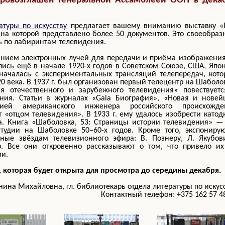
ровозглашён Генеральной Ассамблеей ООН в дека
атуры по искусству
предлагает вашему вниманию выставку «
 на которой представлено более 50 документов. Это своеобра
ь по лабиринтам телевидения.
анием электронных лучей для передачи и приёма изображени
ись ещё в начале 1920-х годов в Советском Союзе, США, Япо
началась с экспериментальных трансляций телепередач, кот
20 века. В 1937 г. был организован первый телецентр на Шаболо
я отечественного и зарубежного телевидения» повествуетс
ния. Статьи в журналах «Gala Биография», «Новая и новей
ией американского инженера российского происхожде
т «отцом телевидения». В 1933 г. ему удалось изобрести като
а. Книга «Шаболовка, 53: Страницы истории телевидения» —
тудии на Шаболовке 50–60-х годов. Кроме того, экспонирую
ные звёздам телевизионного эфира: В. Познеру, Л. Якубови
р. Все они откровенно рассказывают о том, что привело их
ми.
, которая будет открыта для просмотра до середины декабря.
ина Михайловна, гл. библиотекарь отдела литературы по искус
Контактный телефон: +375 162 57 4