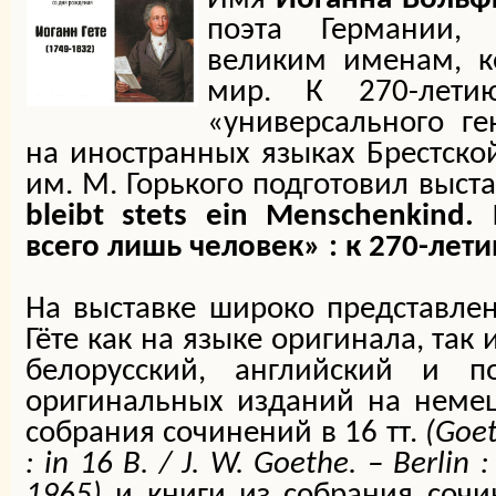
поэта Германии,
великим именам, к
мир. К 270-лет
«универсального ге
на иностранных языках Брестско
им. М. Горького подготовил выст
bleibt stets ein Menschenkind
всего лишь человек» : к 270-летию
На выставке широко представлен
Гёте как на языке оригинала, так 
белорусский, английский и п
оригинальных изданий на неме
собрания сочинений в 16 тт.
(Goet
: in 16 B. / J. W. Goethe. – Berlin
1965)
и книги из собрания сочи