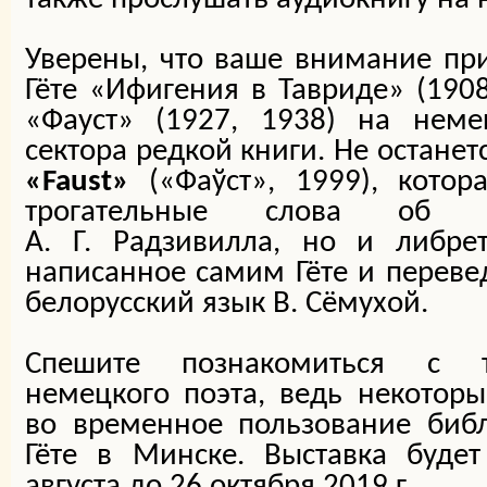
Уверены, что ваше внимание пр
Гёте «Ифигения в Тавриде» (1908
«Фауст» (1927, 1938) на нем
сектора редкой книги. Не останет
«Faust»
(«Фаўст», 1999), котор
трогательные слова об 
А. Г. Радзивилла, но и либре
написанное самим Гёте и перевед
белорусский язык В. Сёмухой.
Спешите познакомиться с т
немецкого поэта, ведь некотор
во временное пользование библ
Гёте в Минске. Выставка будет
августа до 26 октября 2019 г.