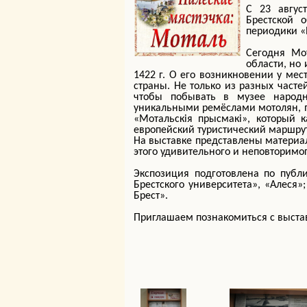
С 23 авгус
Брестской 
периодики «
Сегодня Мо
области, но
1422 г. О его возникновении у мес
страны. Не только из разных часте
чтобы побывать в музее народно
уникальными ремёслами мотолян, 
«Мотальскія прысмакі», который 
европейский туристический маршрут
На выставке представлены материа
этого удивительного и неповторимог
Экспозиция подготовлена по публи
Брестского университета», «Алеся»;
Брест».
Приглашаем познакомиться с выстав