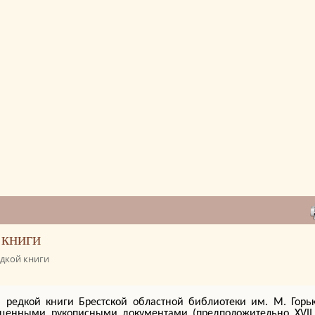
 книги
едкой книги
 редкой книги Брестской областной библиотеки им. М. Горь
ценными рукописными документами (предположительно XVII в