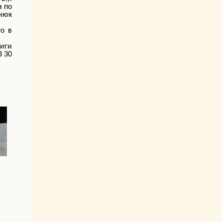
а по
нюк
о в
ниги
8 30