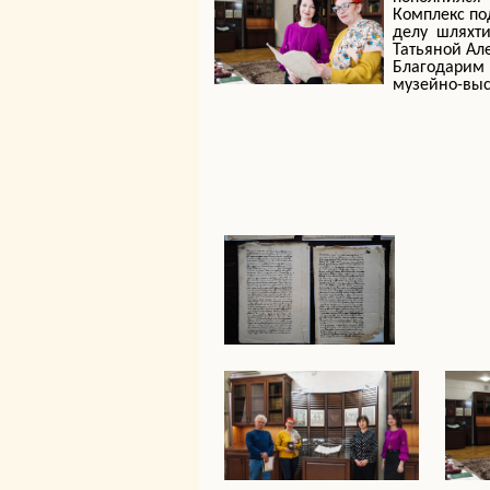
Комплекс по
делу шляхт
Татьяной Ал
Благодарим 
музейно-выс