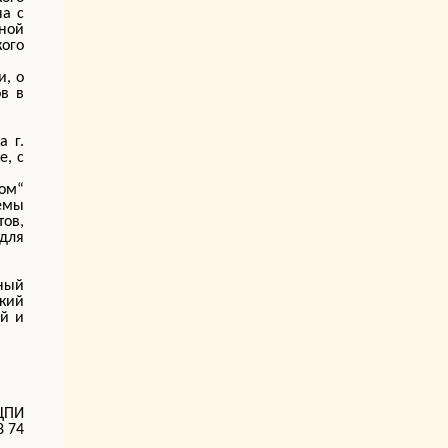
ча с
ной
ого
и, о
ов в
а г.
е, с
Дом“
емы
тов,
для
нный
кий
ей и
ПЦПИ
8 74