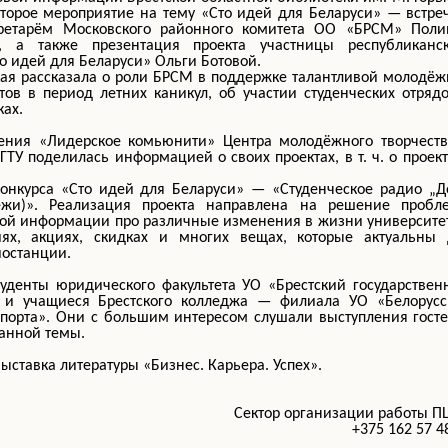
второе мероприятие на тему «Сто идей для Беларуси» — встре
ретарём Московского районного комитета ОО «БРСМ» Поли
, а также презентация проекта участницы республиканск
то идей для Беларуси» Ольги Ботовой.
ая рассказала о роли БРСМ в поддержке талантливой молодёж
тов в период летних каникул, об участии студенческих отряд
ках.
нения «Лидерское комьюнити» Центра молодёжного творчеств
ГТУ поделилась информацией о своих проектах, в т. ч. о проект
конкурса «Сто идей для Беларуси» — «Студенческое радио „
ёжи)». Реализация проекта направлена на решение пробл
ной информации про различные изменения в жизни университе
иях, акциях, скидках и многих вещах, которые актуальны 
иостанции.
уденты юридического факультета УО «Брестский государстве
» и учащиеся Брестского колледжа — филиала УО «Белорусс
спорта». Они с большим интересом слушали выступления гост
анной темы.
ыставка литературы «Бизнес. Карьера. Успех».
Сектор организации работы 
+375 162 57 4