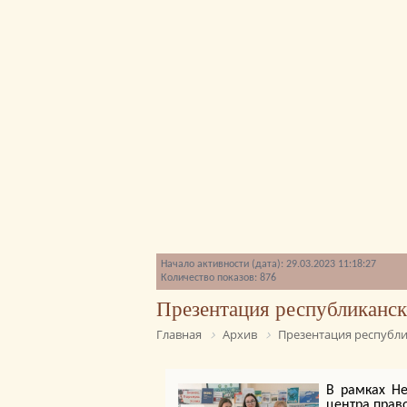
Начало активности (дата): 29.03.2023 11:18:27
Количество показов: 876
Презентация республиканск
Главная
Архив
Презентация республи
В рамках Не
центра прав