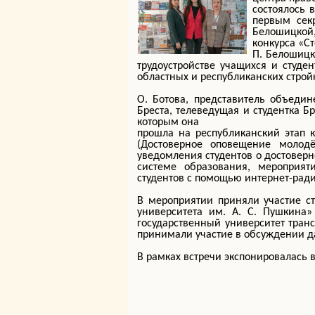
состоялось 
первым сек
Белошицкой
конкурса «С
П. Белошицк
трудоустройстве учащихся и студен
областных и республиканских строй
О. Ботова, представитель объеди
Бреста, телеведущая и студентка Бр
которым она
прошла на республиканский этап 
(Достоверное оповещение молод
уведомления студентов о достовер
системе образования, мероприят
студентов с помощью интернет-рад
В мероприятии приняли участие ст
университета им. А. С. Пушкина
государственный университет тран
принимали участие в обсуждении д
В рамках встречи экспонировалась в