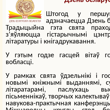
Дзень беларус
Штогод у першу
адзначаецца Дзень б
Традыцыйна гэта свята праход
з’яўляюцца гістарычнымі цэнтр
літаратуры і кнігадрукавання.
У гэтым годзе гасцей вітаў г
вобласці.
У рамках свята ўдзельнікі і го
новымі кніжнымі выданнямі, су
літаратарамі, паслухаць в
пісьменнікаў, творчых калектываў
навукова-практычная канферэнцыя