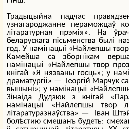
і інш.
Традыцыйна падчас правядзе
узнагароджанне пераможцаў ко
літаратурная прэмія». На ўр
беларускага пісьменства былі на
год. У намінацыі «Найлепшы твор 
Камейша са зборнікам верша
намінацыі «Найлепшы твор про
кнігай «Я нязваны госць»; у на
драматургіі» — Георгій Марчук са
вышыні»; у намінацыі «Найлепш
Зінаіда Дудзюк з кнігай «Пар
намінацыі «Найлепшы твор лі
літаратуразнаўства» — Іван Штэй
болѣстию смешанъ будеть: смеха