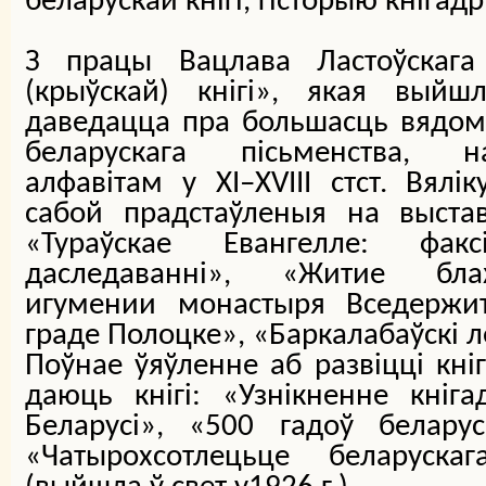
беларускай кнігі, гісторыю кнігад
З працы Вацлава Ластоўскага 
(крыўскай) кнігі», якая вый
даведацца пра большасць вядом
беларускага пісьменства, н
алфавітам у ХІ–ХVIII стст. Вялі
сабой прадстаўленыя на выстав
«Тураўскае Евангелле: факс
даследаванні», «Житие бла
игумении монастыря Вседержит
граде Полоцке», «Баркалабаўскі ле
Поўнае ўяўленне аб развіцці кні
даюць кнігі: «Узнікненне кніг
Беларусі», «500 гадоў беларус
«Чатырохсотлецьце беларуска