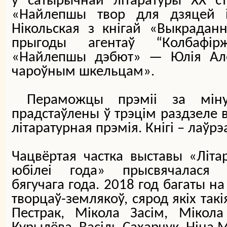
ў сатырычнай літаратуры ХХ ст
«Найлепшы твор для дзяцей 
Нікольская з кнігай «Выкрадан
прыгоды агентаў “Колбафір
«Найлепшы дэбют» — Юлія Але
чароўным шкельцам».
Пераможцы прэміі за міну
прадстаўлены ў трэцім раздзеле
літаратурная прэмія. Кнігі – лаўрэ
Чацвёртая частка выставы «Літ
юбілеі года» прысвячалася п
бягучага года. 2018 год багаты 
творцаў-землякоў, сярод якіх такі
Пестрак, Мікола Засім, Мікола