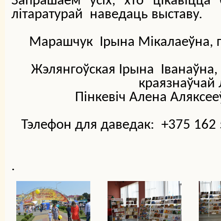
Запрашаем усіх, хто цікавіцца 
літаратурай наведаць выставу.
Марашчук Ірына Мікалаеўна, га
Жэлянгоўская Ірына Іванаўна, 
краязнаўчай л
Пінкевіч Алена Аляксее
Тэлефон для даведак: +375 162 5
.