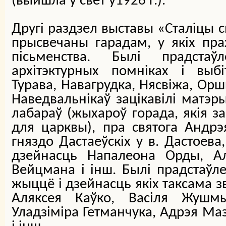
(выйшла ў свет у1926 г.).
Другі раздзел выставы «Сталіцы с
прысвечаны гарадам, у якіх прах
пісьменства. Былі прадста
архітэктурных помніках і выб
Турава, Навагрудка, Нясвіжа, Оршы
Наведвальнікаў зацікавілі матэры
лабараў (жыхароў горада, якія з
для царквы), пра святога Андр
гняздо Дастаеўскіх у в. Дастоева
дзейнасць Напалеона Орды, Ал
Вейцмана і інш. Былі прадстаўле
жыццё і дзейнасць якіх таксама з
Аляксея Каўко, Васіля Жушмы
Уладзіміра Гетманчука, Адрэя Ма