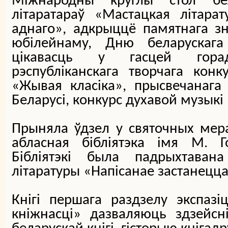
Міжнародны круглы стол бе
літаратараў «Мастацкая літара
аднаго», адкрыццё памятнага зн
юбілейнаму, Дню беларускага 
цікавасць у гасцей гора
рэспубліканскага творчага кон
«Жывая класіка», прысвечанага
Беларусі, конкурс духавой музыкі
Прыняла ўдзел у святочных мер
абласная бібліятэка імя М. Го
Бібліятэкі была падрыхтавана
літаратуры «Напісанае застанецца
Кнігі першага раздзелу экспазі
кніжнасці» дазваляюць здзейсн