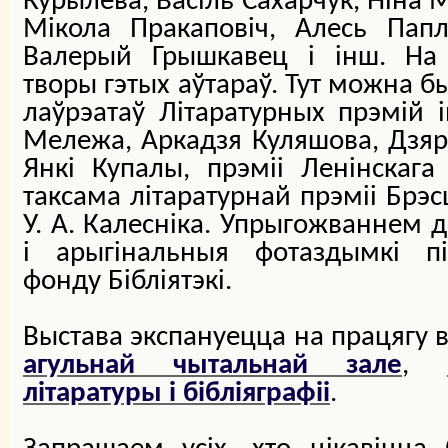
Курылёва, Васіль Сахарчук, Ніна 
Мікола Пракаповіч, Алесь Папл
Валерый Грышкавец і інш. На 
творы гэтых аўтараў. Тут можна б
лаўрэатаў Літаратурных прэмій і
Мележа, Аркадзя Куляшова, Дзяр
Янкі Купалы, прэміі Ленінскага
таксама літаратурнай прэміі Брэ
У. А. Калесніка. Упрыгожваннем д
і арыгінальныя фотаздымкі пі
фонду Бібліятэкі.
Выстава экспануецца на працягу в
агульнай чытальнай зале
,
літаратуры і бібліяграфіі
.