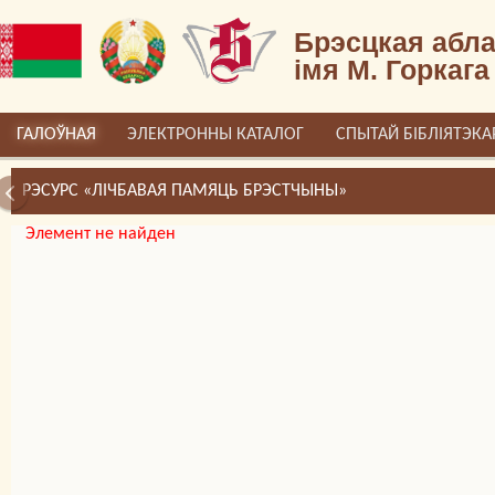
Брэсцкая абла
імя М. Горкага
ГАЛОЎНАЯ
ЭЛЕКТРОННЫ КАТАЛОГ
СПЫТАЙ БІБЛІЯТЭКА
РЭСУРС «ЛІЧБАВАЯ ПАМЯЦЬ БРЭСТЧЫНЫ»
Элемент не найден