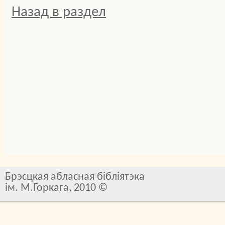
Назад в раздел
Брэсцкая абласная бібліятэка
ім. М.Горкага, 2010 ©