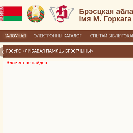
Брэсцкая абла
імя М. Горкага
ГАЛОЎНАЯ
ЭЛЕКТРОННЫ КАТАЛОГ
СПЫТАЙ БІБЛІЯТЭКА
РЭСУРС «ЛІЧБАВАЯ ПАМЯЦЬ БРЭСТЧЫНЫ»
Элемент не найден