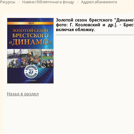
Рэсурсы
Навінкі бібліятэчнага фонду
Аддзел абанемента
Золотой сезон брестского "Динамо"
фото: Г. Козловский и др.]. - Брес
включая обложку.
Назад в раздел