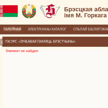
Брэсцкая абла
імя М. Горкага
ГАЛОЎНАЯ
ЭЛЕКТРОННЫ КАТАЛОГ
СПЫТАЙ БІБЛІЯТЭКА
РЭСУРС «ЛІЧБАВАЯ ПАМЯЦЬ БРЭСТЧЫНЫ»
Элемент не найден