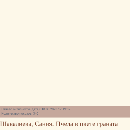
Начало активности (дата): 18.08.2023 17:19:52
Количество показов: 340
Шавалиева, Сания. Пчела в цвете граната