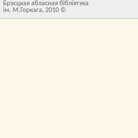
Брэсцкая абласная бібліятэка
ім. М.Горкага, 2010 ©