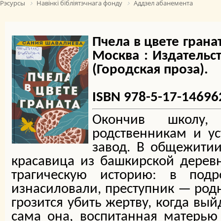
Рэсурсы
Навінкі бібліятэчнага фонду
Аддзел абанемента
Пчела в цвете грана
Москва : Издательств
(Городская проза).
ISBN 978-5-17-14696
Окончив школу
родственникам и ус
завод. В общежитии
красавица из башкирской дерев
трагическую историю: в подр
изнасиловали, преступник — родн
грозится убить жертву, когда вый
сама она, воспитанная матерью 