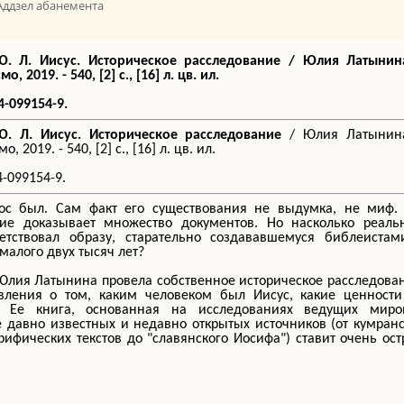
Аддзел абанемента
Ю. Л. Иисус. Историческое расследование
/ Юлия Латынина
о, 2019. - 540, [2] с., [16] л. цв. ил.
4-099154-9.
Ю. Л. Иисус. Историческое расследование
/ Юлия Латынина
, 2019. - 540, [2] с., [16] л. цв. ил.
4-099154-9.
тос был. Сам факт его существования не выдумка, не миф. 
ние доказывает множество документов. Но насколько реаль
ветствовал образу, старательно создававшемуся библеистам
малого двух тысяч лет?
Юлия Латынина провела собственное историческое расследова
вления о том, каким человеком был Иисус, какие ценности
. Ее книга, основанная на исследованиях ведущих миро
е давно известных и недавно открытых источников (от кумран
крифических текстов до "славянского Иосифа") ставит очень ос