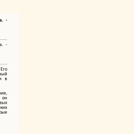
. -
. -
Его
ный
и в
ние,
 он
вых
ских
трые