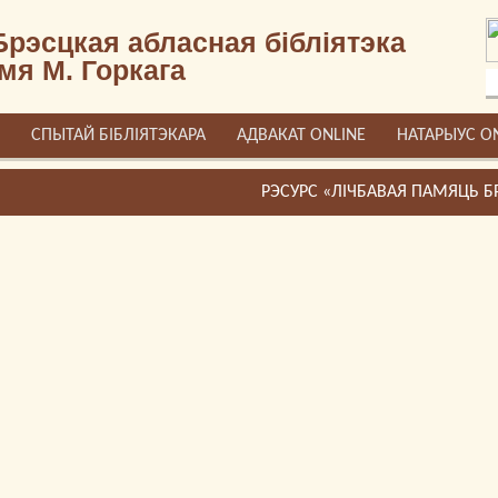
Брэсцкая абласная бібліятэка
імя М. Горкага
СПЫТАЙ БІБЛІЯТЭКАРА
АДВАКАТ ONLINE
НАТАРЫУС O
ЧЫНЫ»