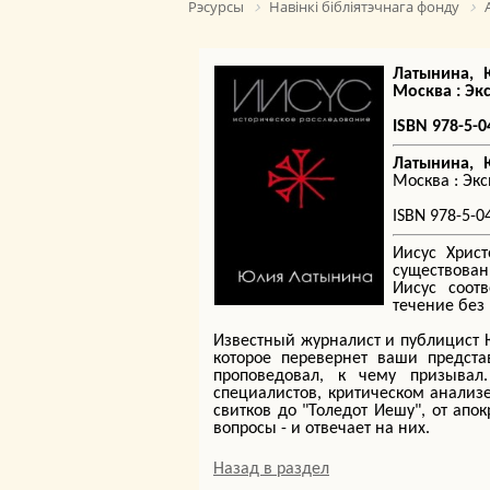
Рэсурсы
Навінкі бібліятэчнага фонду
Латынина, 
Москва : Эксм
ISBN 978-5-0
Латынина, 
Москва : Эксмо
ISBN 978-5-0
Иисус Хрис
существова
Иисус соот
течение без 
Известный журналист и публицист 
которое перевернет ваши предста
проповедовал, к чему призывал
специалистов, критическом анализ
свитков до "Толедот Иешу", от апо
вопросы - и отвечает на них.
Назад в раздел