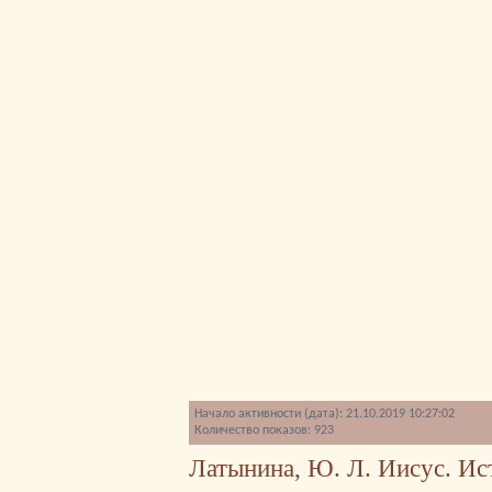
Начало активности (дата): 21.10.2019 10:27:02
Количество показов: 923
Латынина, Ю. Л. Иисус. Ис