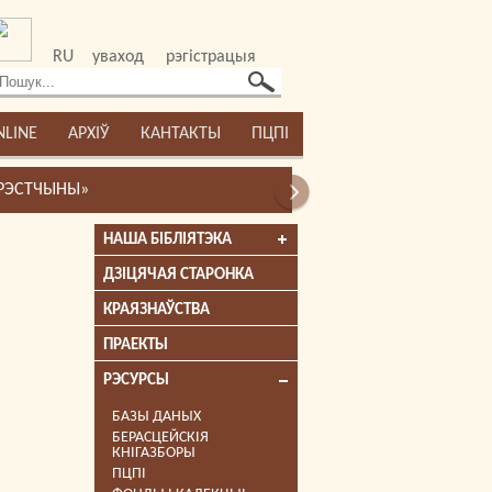
RU
уваход
рэгістрацыя
NLINE
АРХІЎ
КАНТАКТЫ
ПЦПІ
НАША БІБЛІЯТЭКА
ДЗІЦЯЧАЯ СТАРОНКА
КРАЯЗНАЎСТВА
ПРАЕКТЫ
РЭСУРСЫ
БАЗЫ ДАНЫХ
БЕРАСЦЕЙСКІЯ
КНІГАЗБОРЫ
ПЦПІ