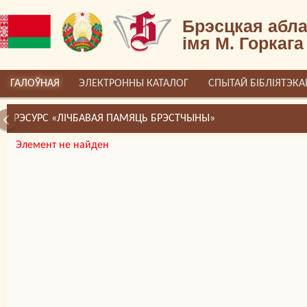
Брэсцкая абла
імя М. Горкага
ГАЛОЎНАЯ
ЭЛЕКТРОННЫ КАТАЛОГ
СПЫТАЙ БІБЛІЯТЭКА
РЭСУРС «ЛІЧБАВАЯ ПАМЯЦЬ БРЭСТЧЫНЫ»
Элемент не найден