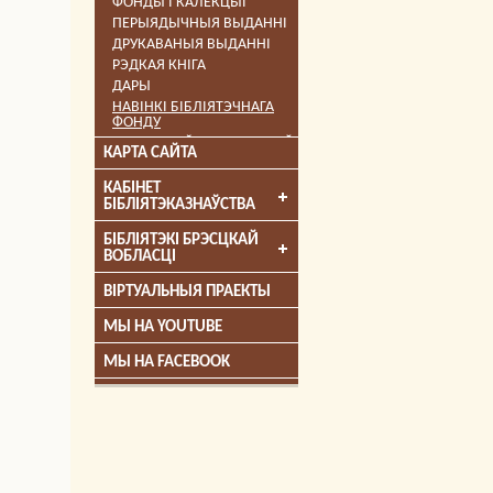
ФОНДЫ І КАЛЕКЦЫІ
ПЕРЫЯДЫЧНЫЯ ВЫДАННІ
ДРУКАВАНЫЯ ВЫДАННІ
РЭДКАЯ КНІГА
ДАРЫ
НАВІНКІ БІБЛІЯТЭЧНАГА
ФОНДУ
КНІГІ — ЛАЎРЭАТЫ ПРЭМІЙ
КАРТА САЙТА
ЛІЦЭНЗІЙНЫЯ
ЭЛЕКТРОННЫЯ
КАБІНЕТ
ІНФАРМАЦЫЙНЫЯ
БІБЛІЯТЭКАЗНАЎСТВА
РЭСУРСЫ
АФІША
БІБЛІЯТЭКІ БРЭСЦКАЙ
КНІГА МЕСЯЦА
ВОБЛАСЦІ
ПАДЗЕІ
ВІРТУАЛЬНЫЯ ПРАЕКТЫ
МЫ НА YOUTUBE
МЫ НА FACEBOOK