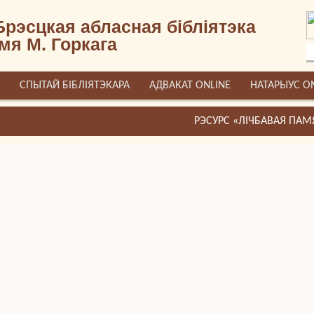
Брэсцкая абласная бібліятэка
імя М. Горкага
СПЫТАЙ БІБЛІЯТЭКАРА
АДВАКАТ ONLINE
НАТАРЫУС O
БРЭСТЧЫНЫ»