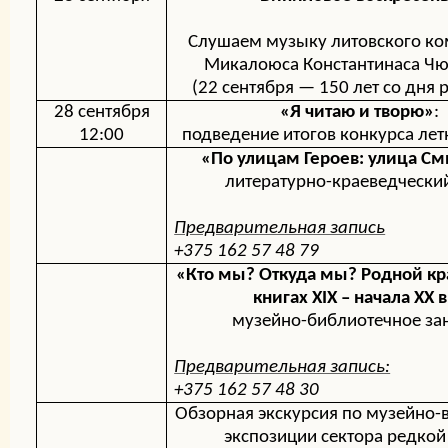
Слушаем музыку литовского ко
Микалоюса Константинаса Ч
(22 сентября —
150 лет со дня
28
сентября
«Я читаю и творю»
:
12:00
п
одведение итогов конкурса лет
«По улицам Героев: улица С
литературно-краеведчески
Предварительная запись
+375 162 57 48 79
«Кто мы? Откуда мы? Родной кр
книгах
XIX
– начала
XX
в
музейно-библиотечное за
Предварительная запись:
+375 162 57 48 30
Обзорная экскурсия
по музейно-
экспозиции сектора редкой