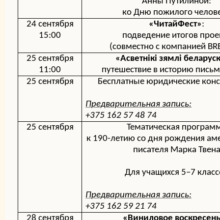
Анны
Путилиной:
ко Дню пожилого челов
24 сентября
«ЧитайФест»
:
15:00
подведение итогов прое
(совместно с компанией
BR
25 сентября
«
Асветнікі зямлі беларус
11:00
путешествие в историю пись
25 сентября
Бесплатные юридические конс
Предварительная запись:
+375 162 57 48 74
25 сентября
Тематическая програм
к 190-летию со дня рождения ам
писателя
Марка Твен
Д
ля учащихся 5–7 класс
Предварительная запись:
+375 162 59 21 74
28 сентября
«Виниловое воскресен