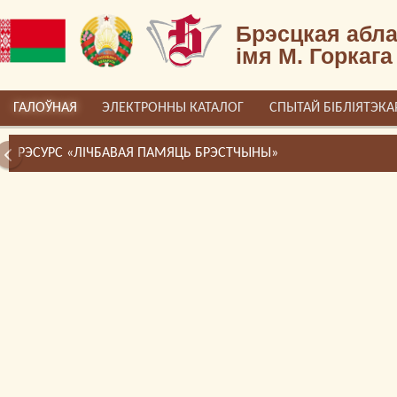
Брэсцкая абла
імя М. Горкага
ГАЛОЎНАЯ
ЭЛЕКТРОННЫ КАТАЛОГ
СПЫТАЙ БІБЛІЯТЭКА
РЭСУРС «ЛІЧБАВАЯ ПАМЯЦЬ БРЭСТЧЫНЫ»