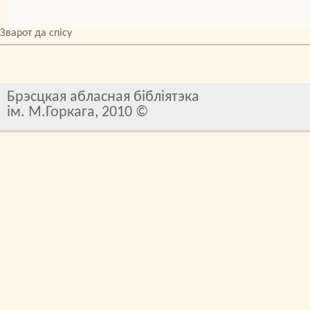
Зварот да спісу
Брэсцкая абласная бібліятэка
ім. М.Горкага, 2010 ©