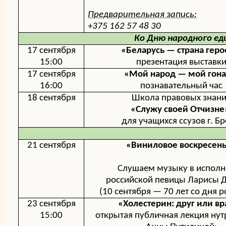
Предварительная запись:
+375 162 57 48 30
Ко Дню народного ед
17 сентября
«Беларусь — страна геро
15:00
презентация выставк
17 сентября
«Мой народ — мой гон
16:00
познавательный час
18 сентября
Школа правовых знан
«Служу своей Отчизне
для учащихся ссузов г. Бр
21 сентября
«Виниловое воскресен
Слушаем музыку в испол
российской певицы
Ларисы 
(10 сентября —
70 лет со дня 
23 сентября
«Холестерин: друг или вр
15:00
открытая публичная лекция ну