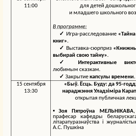
11:00
для детей дошкольног
и младшего школьного воз
В программе:
✓
Игра-расследование
«Тайна
книг»
.
✓
Выставка-сюрприз
«Книжны
выбирай свою тайну»
.
✓
Интерактивные викт
любимым сказкам.
✓
Закрытие
капсулы времени
.
15 сентября
«Бы
ў. Ёсць. Буду: да 95-годд
13:30
нараджэння Уладзіміра Карат
открытая публичная лек
▪️
Зоя Пятроўна МЕЛЬНІКАВА
прафесар кафедры беларускага
літаратуразнаўства і журналісты
А.С. Пушкіна