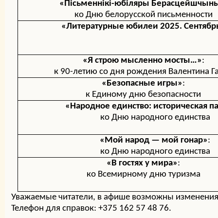
«П
і
с
ьменнікі-юбіляры Берасцейшчын
ко Дню белорусской письменности
«Литературные юбилеи 2025. Сентябр
«Я строю мысленно мосты…»
:
к 90-летию со дня рождения Валентина Г
«Безопасные игры»
:
к Единому дню безопасности
«Народное единство: историческая п
ко Дню народного единства
«Мой народ — мой гонар»
:
ко Дню народного единства
«В гостях у мира»
:
ко Всемирному дню туризма
Уважаемые читатели, в афише возможны изменения
Телефон для справок: +375 162 57 48 76.