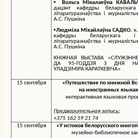
▪️
Вольга Мікалаеўна КАВАЛЬ
дацэнт кафедры беларускага
літаратуразнаўства і журналісты
А.С. Пушкіна
▪️
Людміла Міхайлаўна САДКО
, к
кафедры беларускага і
літаратуразнаўства і журналісты
А.С. Пушкіна
КНІЖНАЯ ВЫСТАВА «СЛУЖЭННЕ
ДА 95-ГОДДЗЯ З ДНЯ НА
УЛАДЗІМІРА КАРАТКЕВІЧА»
15 сентября
«Путешествие по книжной В
на иностранных языка
интерактивная языковая пр
Предварительная запись:
+375 162 59 21 74
15 сентября
«
У истоков белорусского книго
музейно-библиотечное за