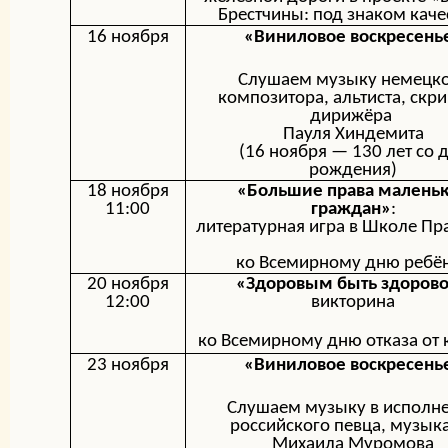
Брестчины:
под знаком каче
16 ноября
«Виниловое воскресень
Слушаем музыку немецк
композитора, альтиста, скри
дирижёра
Пауля Хиндемита
(16 ноября —
130 лет со 
рождения
)
18 ноября
«Большие права малень
11:00
граждан»
:
литературная игра в Школе Пр
ко Всемирному дню ребё
20 ноября
«Здоровым быть здорово
12:00
викторина
ко Всемирному дню отказа от 
23 ноября
«Виниловое воскресень
Слушаем музыку в исполн
российского певца, музык
Михаила Муромова