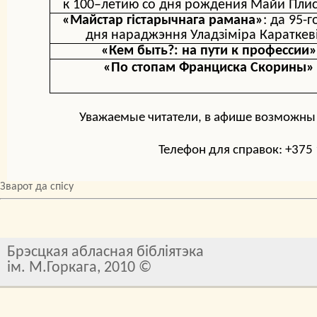
к
100–летию со дня рождения Майи Пли
«Майстар гістарычнага рамана»
:
да 95-г
дня нараджэння Уладзіміра Караткев
«Кем быть?: на пути к профессии»
«По стопам Франциска Скорины»
Уважаемые читатели, в афише возможны
Телефон для справок: +375 
Зварот да спісу
Брэсцкая абласная бібліятэка
ім. М.Горкага, 2010 ©