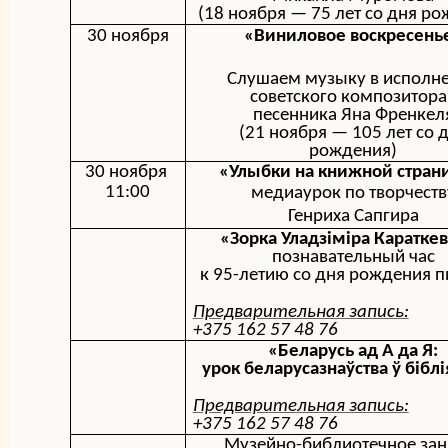
(18 ноября — 7
5 лет со дня р
30 ноября
«Виниловое воскресень
Слушаем музыку в исполн
советского композитора
песенника
Яна Френкел
(21 ноября — 10
5 лет со 
рождения
)
30 ноября
«Улыбки на книжной стран
11:00
медиаурок по творчеств
Генриха Сапгира
«
Зорка Уладзіміра Караткев
познавательный час
к 95-летию со дня рождения п
Предварительная запись:
+375 162 57 48 76
«Беларусь ад А да Я:
урок беларусазнаўства ў бібл
Предварительная запись:
+375 162 57 48 76
Музейно-библиотечное зан