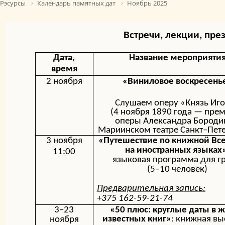
Рэсурсы
Календарь памятных дат
Ноябрь 2025
Встречи, лекции, пре
Дата,
Название мероприяти
время
2 ноября
«Виниловое воскресень
Слушаем оперу
«Князь Иг
(
4 ноября 1890 года
— прем
оперы
Александра Бороди
Мариинском театре Санкт–Пете
3 ноября
«Путешествие по книжной Вс
на иностранных языках
11:00
языковая программа для г
(5–10 человек)
Предварительная запись:
+375 162-59-21-74
3–23
«50 плюс: круглые даты в 
известных книг»
:
книжная вы
ноября