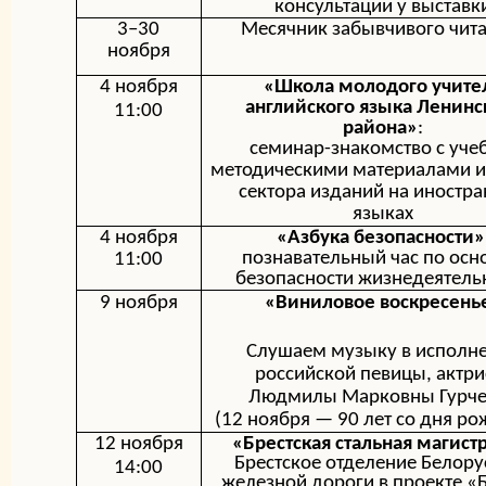
консультации у выставк
3–
30
Месячник забывчивого чита
ноября
4 ноября
«Школа молодого учите
английского языка Ленинс
11:00
района»
:
семинар-знакомство с уче
методическими материалами и
сектора изданий на иностр
языках
4 ноября
«Азбука безопасности»
познавательный час по осн
11:00
безопасности жизнедеятель
9 ноября
«Виниловое воскресень
Слушаем музыку в исполн
российской певицы, актр
Людмилы Марковны Гурче
(12 ноября — 90 лет со дня р
12 ноября
«Брестская стальная магист
Брестское отделение Белору
14:00
железной дороги в проекте 