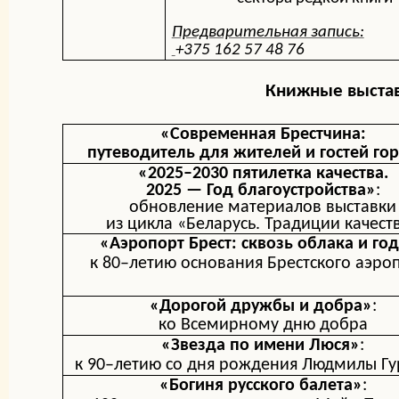
Предварительная запись:
+375 162 57 48 76
Книжные выста
«Современная Брестчина:
путеводитель для жителей и гостей го
«2025–2030 пятилетка качества.
2025 — Год благоустройства»
:
обновление материалов выставки
из цикла
«Беларусь. Традиции качест
«Аэропорт Брест: сквозь облака и го
к 80
–
летию основания Брестского аэро
«Дорогой дружбы и добра»
:
ко Всемирному дню добра
«Звезда по имени Люся»
:
к 90–летию со дня рождения Л
юдмилы
Гу
«Богиня русского балета»
: