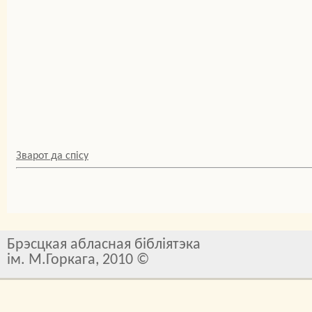
Зварот да спісу
Брэсцкая абласная бібліятэка
ім. М.Горкага, 2010 ©