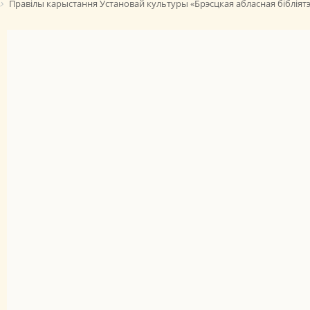
Правілы карыстання Установай культуры «Брэсцкая абласная бібліятэ