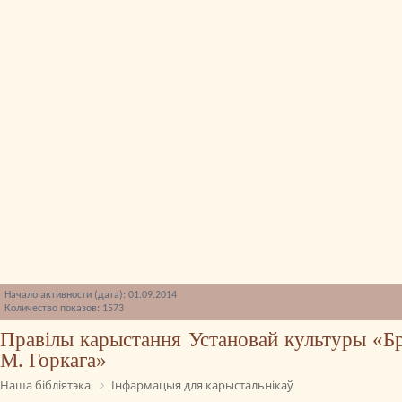
Начало активности (дата): 01.09.2014
Количество показов: 1573
Правілы карыстання Установай культуры «Брэ
М. Горкага»
Наша бібліятэка
Інфармацыя для карыстальнікаў