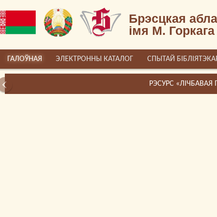
Брэсцкая абла
імя М. Горкага
ГАЛОЎНАЯ
ЭЛЕКТРОННЫ КАТАЛОГ
СПЫТАЙ БІБЛІЯТЭКА
РЭСУРС «ЛІЧБАВАЯ ПАМЯЦЬ БРЭСТЧЫНЫ»