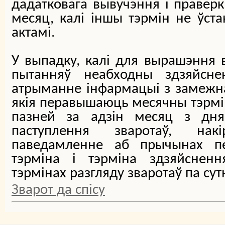
дадатковага вывучэння і праверкі
месяц, калі іншы тэрмін не ўст
актамі.
У выпадку, калі для вырашэння 
пытанняў неабходны здзяйсне
атрыманне інфармацыі з замежн
якія перавышаюць месячны тэрмін
пазней за адзін месяц з дня
паступлення зваротаў, накі
паведамленне аб прычынах п
тэрміна і тэрміна здзяйсненн
тэрмінах разгляду зваротаў па сут
Зварот да спісу