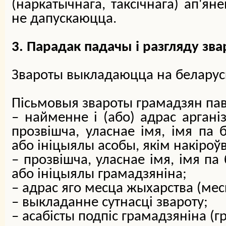
(наркатычнага, таксічнага) ап'ян
не дапускаюцца.
3. Парадак падачы і разгляду зва
Звароты выкладаюцца на беларуск
Пісьмовыя звароты грамадзян па
–
найменне і (або) адрас аргані
прозвішча, уласнае імя, імя па б
або ініцыялы асобы, якім накіроў
–
прозвішча, уласнае імя, імя па 
або ініцыялы грамадзяніна;
–
адрас яго месца жыхарства (мес
–
выкладанне сутнасці звароту;
–
асабісты подпіс грамадзяніна (г